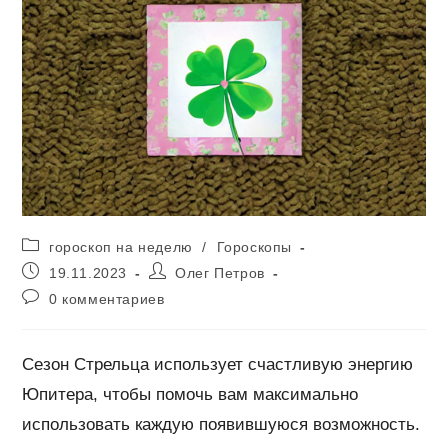
Рубрика
гороскоп на неделю
/
Гороскопы
записи:
Запись
Автор
19.11.2023
Олег Петров
опубликована:
записи:
Комментарии
0 комментариев
к
записи:
Сезон Стрельца использует счастливую энергию
Юпитера, чтобы помочь вам максимально
использовать каждую появившуюся возможность.