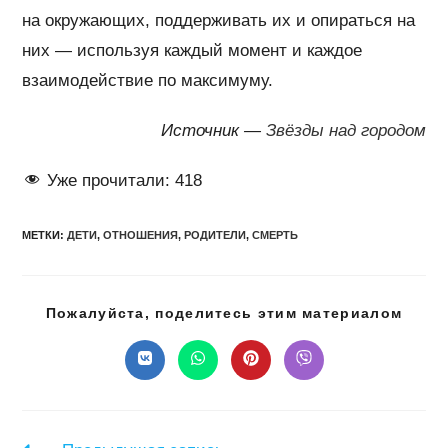
на окружающих, поддерживать их и опираться на
них — используя каждый момент и каждое
взаимодействие по максимуму.
Источник —
Звёзды над городом
Уже прочитали:
418
МЕТКИ
:
ДЕТИ
,
ОТНОШЕНИЯ
,
РОДИТЕЛИ
,
СМЕРТЬ
Подел
Пожалуйста, поделитесь этим материалом
этим
конте
Открывается
Открывается
Открывается
Открывается
в
в
в
в
новом
новом
новом
новом
окне
окне
окне
окне