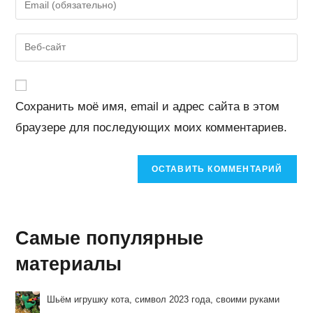
или
свой
имя
email-
Введите
пользователя,
адрес,
URL
чтобы
чтобы
вашего
прокомментировать
прокомментировать
веб-
Сохранить моё имя, email и адрес сайта в этом
сайта
браузере для последующих моих комментариев.
(необязательно)
Самые популярные
материалы
Шьём игрушку кота, символ 2023 года, своими руками