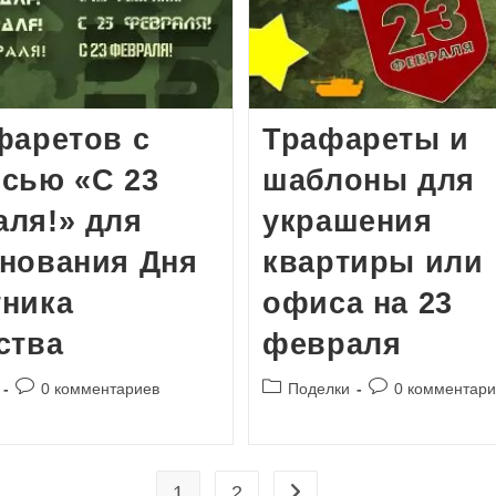
фаретов с
Трафареты и
сью «С 23
шаблоны для
ля!» для
украшения
нования Дня
квартиры или
тника
офиса на 23
ства
февраля
Комментарии
Рубрика
Комментарии
0 комментариев
Поделки
0 комментар
к
записи:
к
записи:
записи:
1
2
Перейти на следующую стр