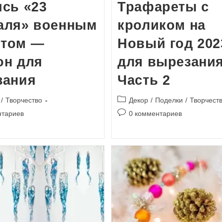
сь «23
Трафареты с
аля» военным
кроликом на
том —
Новый год 202
он для
для вырезания
зания
Часть 2
Рубрика
/
Творчество
Декор
/
Поделки
/
Творчест
записи:
и
Комментарии
нтариев
0 комментариев
к
записи: