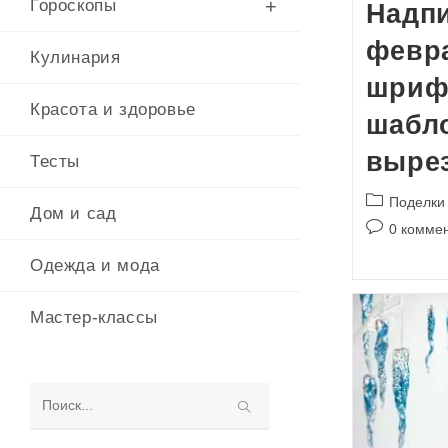
Гороскопы
Надпи
февр
Кулинария
шриф
Красота и здоровье
шабл
выре
Тесты
Рубрика
Поделки
Дом и сад
записи:
Комментари
0 комме
к
Одежда и мода
записи:
Мастер-классы
Поиск
на