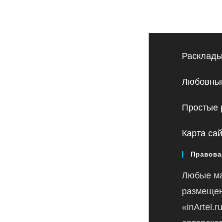
Расклады
Любовный
Простые 
Карта са
Правова
Любые м
размещен
«inArtel.