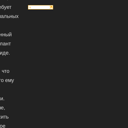
ебует
нальных
енный
алант
иде.
 что
то ему
и.
е,
сить
вое