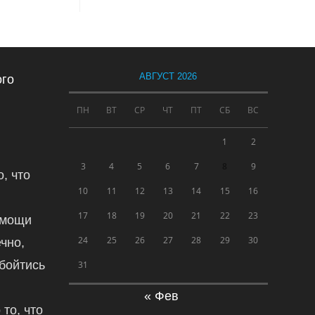
АВГУСТ 2026
ого
ПН
ВТ
СР
ЧТ
ПТ
СБ
ВС
1
2
3
4
5
6
7
8
9
, что
10
11
12
13
14
15
16
17
18
19
20
21
22
23
омощи
24
25
26
27
28
29
30
чно,
обойтись
31
« Фев
 то, что