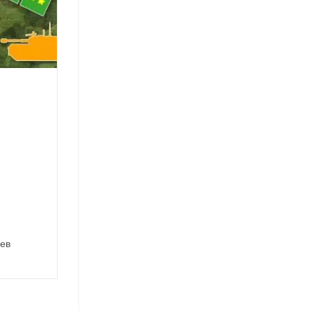
иев
аницу