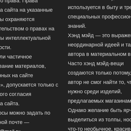
го права. Права
используется в быту и тр
а сайта на указанные
специальных профессио
ы охраняются
знаний.
тельством о правах на
Хэнд мэйд — это выраж
ты интеллектуальной
неординарной идеей и т
ости.
автора в материальном в
ли частичное
Часто хэнд мэйд-вещи
вание материалов,
создаются только потому,
ных на сайте
автор не смог найти то, ч
ru», допускается только с
нужно среди изделий,
ого согласия
предлагаемых магазинам
а сайта.
Однако желание быть ярч
осы можно задать по
выделиться из толпы, но
ной почте —
что-то необычное, краси