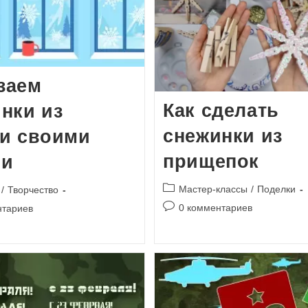
заем
Как сделать
нки из
снежинки из
и своими
прищепок
ми
Рубрика
Мастер-классы
/
Поделки
/
Творчество
записи:
Комментарии
и
0 комментариев
нтариев
к
записи: