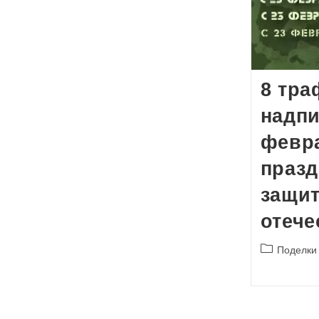
8 тра
надпи
февра
празд
защи
отече
Рубрика
Поделки
записи: