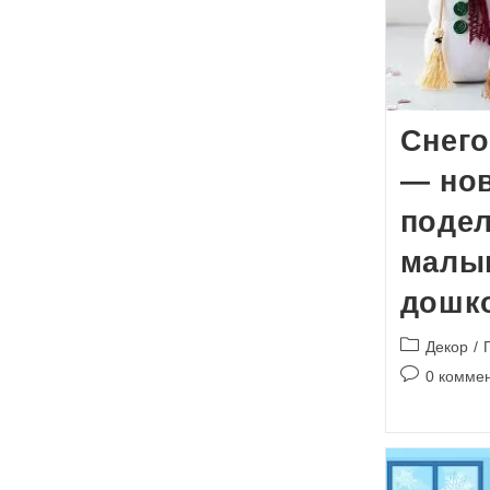
Снего
— но
подел
малы
дошк
Рубрика
Декор
/
записи:
Комментари
0 комме
к
записи: