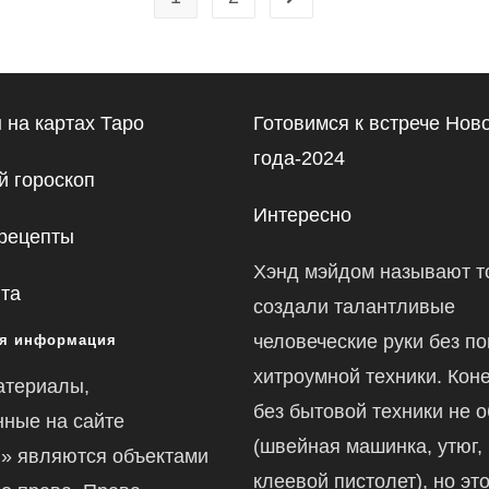
 на картах Таро
Готовимся к встрече Нов
года-2024
 гороскоп
Интересно
рецепты
Хэнд мэйдом называют то
йта
создали талантливые
человеческие руки без п
я информация
хитроумной техники. Коне
атериалы,
без бытовой техники не 
ные на сайте
(швейная машинка, утюг,
ru» являются объектами
клеевой пистолет), но это