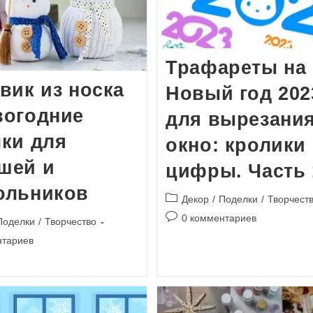
Трафареты на
вик из носка
Новый год 202
вогодние
для вырезания
ки для
окно: кролики
шей и
цифры. Часть 
ольников
Рубрика
Декор
/
Поделки
/
Творчест
записи:
Комментарии
0 комментариев
Поделки
/
Творчество
к
и
нтариев
записи: