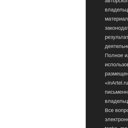
авторско
владельц
материал
законода
результа
деятельн
Полное и
использо
размещен
«inArtel.
письменн
владельц
Все вопр
электрон