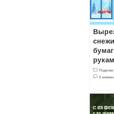
Выре
снежи
бумаг
рука
Рубрика
Поделки
записи:
Комментари
0 комме
к
записи: