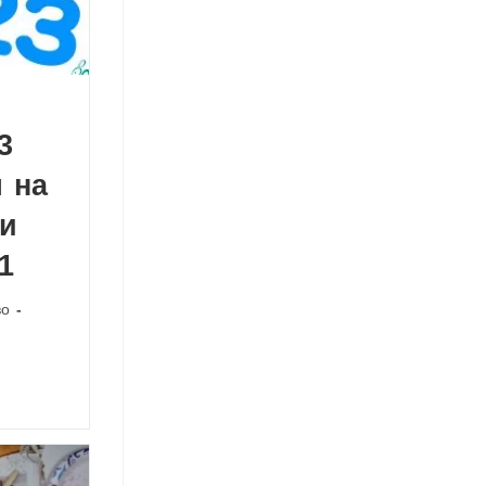
3
 на
 и
1
во