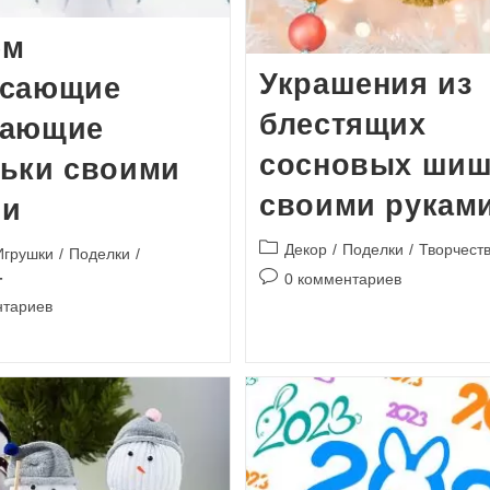
ем
Украшения из
ясающие
блестящих
кающие
сосновых шиш
льки своими
своими рукам
ми
Рубрика
Декор
/
Поделки
/
Творчест
Игрушки
/
Поделки
/
записи:
Комментарии
0 комментариев
к
и
нтариев
записи: