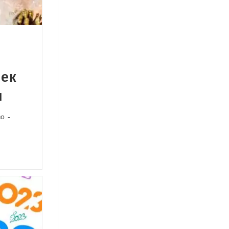
ек
и
во