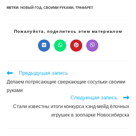
МЕТКИ
:
НОВЫЙ ГОД
,
СВОИМИ РУКАМИ
,
ТРАФАРЕТ
Подел
Пожалуйста, поделитесь этим материалом
этим
конте
Открывается
Открывается
Открывается
Открывается
в
в
в
в
новом
новом
новом
новом
окне
окне
окне
окне
Читать
Предыдущая запись
далее
Делаем потрясающие сверкающие сосульки своими
статьи
руками
Следующая запись
Стали известны итоги конкурса хэнд-мейд ёлочных
игрушек в зоопарке Новосибирска