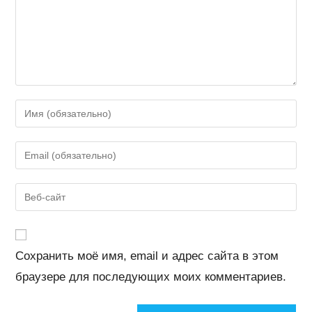
Введите
свое
имя
Введите
или
свой
имя
email-
Введите
пользователя,
адрес,
URL
чтобы
чтобы
вашего
прокомментировать
прокомментировать
веб-
Сохранить моё имя, email и адрес сайта в этом
сайта
браузере для последующих моих комментариев.
(необязательно)