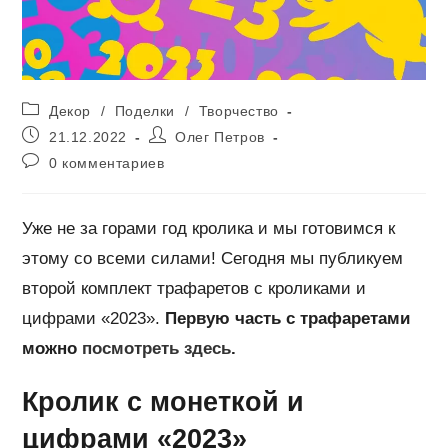
Рубрика
Декор
/
Поделки
/
Творчество
записи:
Запись
Автор
21.12.2022
Олег Петров
опубликована:
записи:
Комментарии
0 комментариев
к
записи:
Уже не за горами год кролика и мы готовимся к
этому со всеми силами! Сегодня мы публикуем
второй комплект трафаретов с кроликами и
цифрами «2023».
Первую часть с трафаретами
можно
посмотреть здесь
.
Кролик с монеткой и
цифрами «2023»