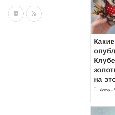
сайте
Какие
опуб
Клубе
золо
на эт
Рубрика
Декор
записи: