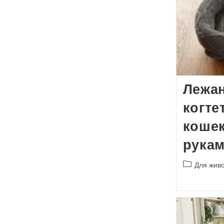
Лежан
когте
коше
рука
Рубрика
Для жив
записи: