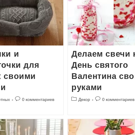
ки и
Делаем свечи 
точки для
День святого
к своими
Валентина св
ми
руками
Комментарии
Рубрика
Комментарии
отных
0 комментариев
Декор
0 комментариев
к
записи:
к
записи:
записи: