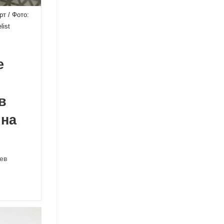
т / Фото:
list
е
в
 на
ев