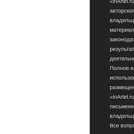
«inArtel.
авторско
владельц
материал
законода
результа
деятельн
Полное и
использо
размещен
«inArtel.
письменн
владельц
Все вопр