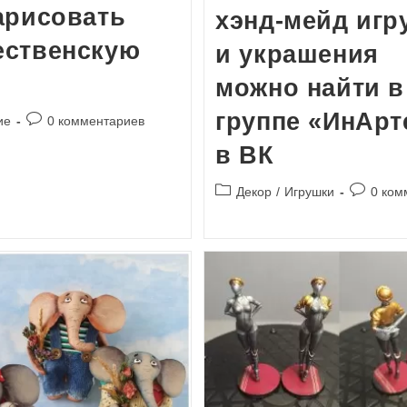
арисовать
хэнд-мейд игр
ественскую
и украшения
можно найти в
группе «ИнАрт
Комментарии
ие
0 комментариев
к
в ВК
записи:
Рубрика
Коммент
Декор
/
Игрушки
0 ком
записи:
к
записи: