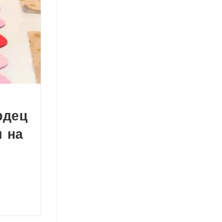
рдец
 на