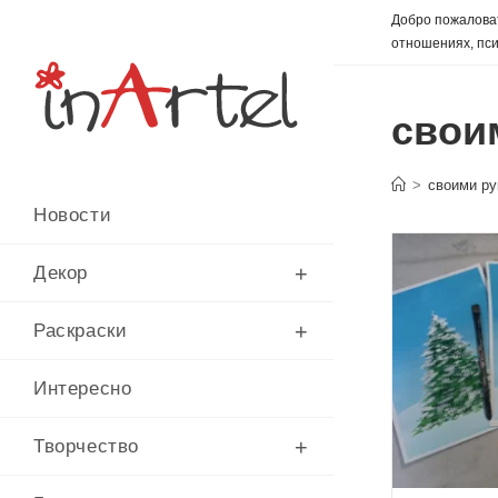
Перейти
Добро пожаловат
к
отношениях, пси
содержимому
свои
>
своими р
Новости
Декор
Раскраски
Интересно
Творчество