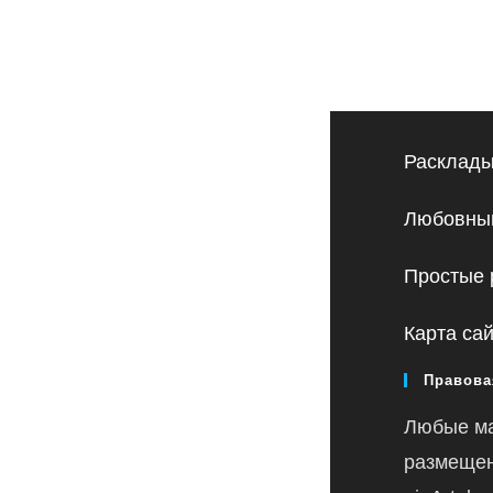
Расклады
Любовный
Простые 
Карта са
Правова
Любые м
размещен