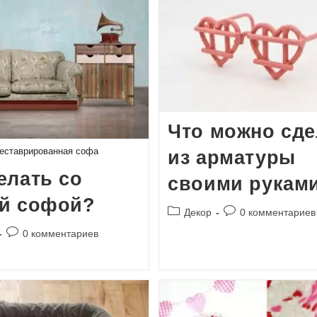
Что можно сде
еставрированная софа
из арматуры
елать со
своими рукам
ой софой?
Рубрика
Комментарии
Декор
0 комментариев
записи:
к
Комментарии
0 комментариев
записи:
к
записи: