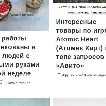
Сестры-близняшки из Атомик Хар
телеграм-канал t.me/imode
Интересные
товары по игр
 работы
Atomic Heart
ликованы в
(Атомик Харт) 
 людей с
топе запросов
тыми руками
«Авито»
ой неделе
Рубрика
Комментарии
Игрушки
0 комментари
записи:
к
Комментарии
0 комментариев
записи:
к
записи: