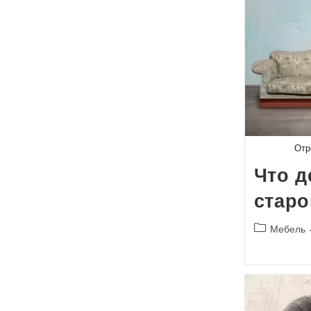
Отр
Что д
стар
Рубрика
Мебель
записи: