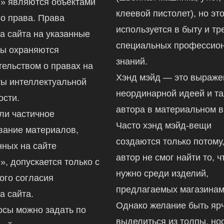
ru» являются объектами
клеевой пистолет), но это
го права. Права
используется в быту и тр
а сайта на указанные
специальных профессио
ы охраняются
знаний.
тельством о правах на
Хэнд мэйд — это выраж
ты интеллектуальной
неординарной идеей и т
ости.
автора в материальном в
ли частичное
Часто хэнд мэйд-вещи
вание материалов,
создаются только потому,
ных на сайте
автор не смог найти то, ч
ru», допускается только с
нужно среди изделий,
ого согласия
предлагаемых магазинам
а сайта.
Однако желание быть ярч
осы можно задать по
выделиться из толпы, но