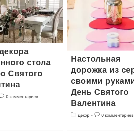
декора
Настольная
нного стола
дорожка из се
ю Святого
своими руками
нтина
День Святого
Комментарии
0 комментариев
Валентина
к
записи:
Рубрика
Комментарии
Декор
0 комментариев
записи:
к
записи: