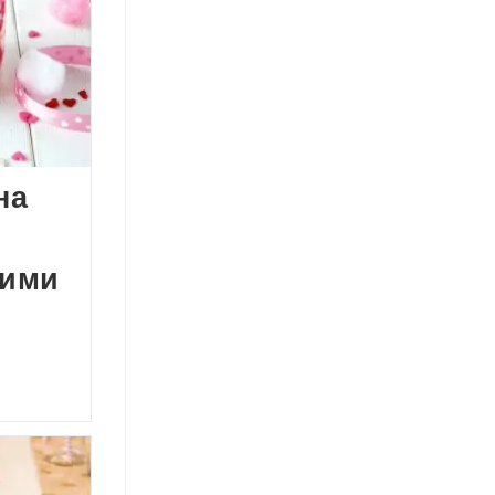
на
оими