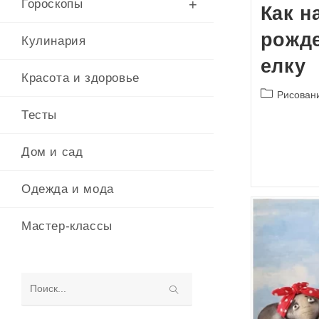
Гороскопы
Как н
рожд
Кулинария
елку
Красота и здоровье
Рубрика
Рисован
записи:
Тесты
Дом и сад
Одежда и мода
Мастер-классы
Поиск
на