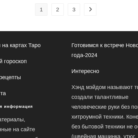
1
2
3
Перейти на следующую
 на картах Таро
Готовимся к встрече Нов
года-2024
 гороскоп
Интересно
рецепты
Хэнд мэйдом называют то
йта
создали талантливые
человеческие руки без п
я информация
хитроумной техники. Коне
атериалы,
без бытовой техники не 
ные на сайте
(швейная машинка, утюг,