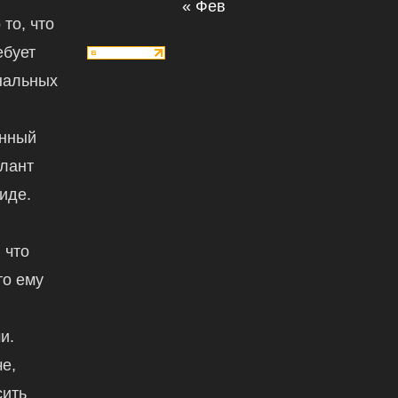
« Фев
 то, что
ебует
нальных
енный
алант
иде.
 что
то ему
и.
е,
сить