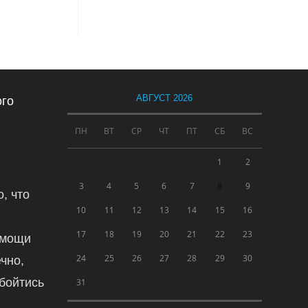
 страницу
АВГУСТ 2026
ого
ПН
ВТ
СР
ЧТ
ПТ
СБ
ВС
1
2
3
4
5
6
7
8
9
, что
10
11
12
13
14
15
16
17
18
19
20
21
22
23
омощи
24
25
26
27
28
29
30
чно,
обойтись
31