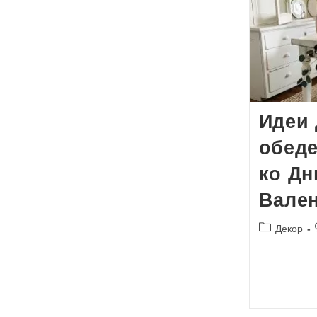
Идеи 
обеде
ко Дн
Вале
Рубрика
Декор
записи: