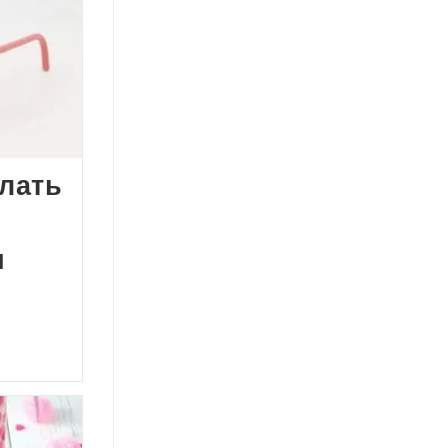
лать
и