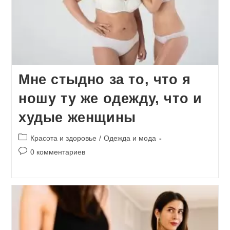
Мне стыдно за то, что я
ношу ту же одежду, что и
худые женщины
Рубрика
Красота и здоровье
/
Одежда и мода
записи:
Комментарии
0 комментариев
к
записи: