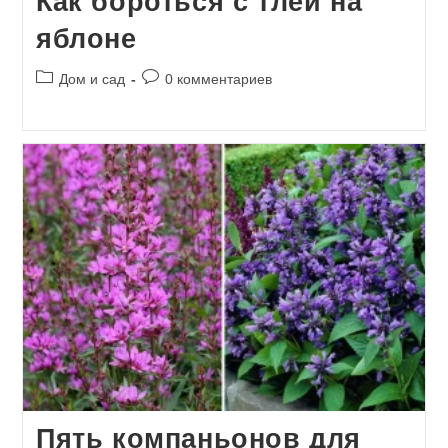
Как бороться с тлёй на
яблоне
Рубрика
Комментарии
Дом и сад
0 комментариев
записи:
к
записи:
Пять компаньонов для