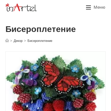
Перейти
Меню
к
содержимому
Бисероплетение
>
Декор
>
Бисероплетение