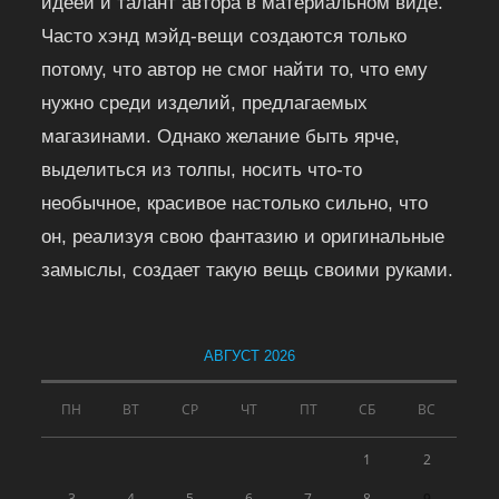
идеей и талант автора в материальном виде.
Часто хэнд мэйд-вещи создаются только
потому, что автор не смог найти то, что ему
нужно среди изделий, предлагаемых
магазинами. Однако желание быть ярче,
выделиться из толпы, носить что-то
необычное, красивое настолько сильно, что
он, реализуя свою фантазию и оригинальные
замыслы, создает такую вещь своими руками.
АВГУСТ 2026
ПН
ВТ
СР
ЧТ
ПТ
СБ
ВС
1
2
3
4
5
6
7
8
9