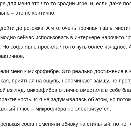
ре для меня это что-то сродни игре, и, если даже по
ьно – это не критично.
дойти до рогожки. А что: очень прочная ткань, чистит
и модно сейчас использовать в интерьере нарочито г
 Но софа явно просила что-то чуть более изящное. А
рактичное.
вели меня к микрофибре. Это реально достижение в 
гкая, приятная на ощупь, напоминают замшу, не про
мой взгляд, микрофибра отлично вместила в себе бл
 практичность. И я не задумывалась об этом, но пото
ажный плюс – микрофибра не электризуется.
аренькая софа поменяли обивку на стильный, но не