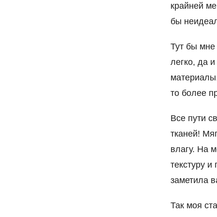
крайней ме
бы неидеал
Тут бы мне 
легко, да 
материалы.
то более п
Все пути с
тканей! Мя
влагу. На 
текстуру и
заметила в
Так моя ст