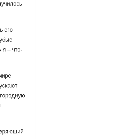
лучилось
ь его
рубые
 я – что-
мире
пускают
агородную
м
 теряющий