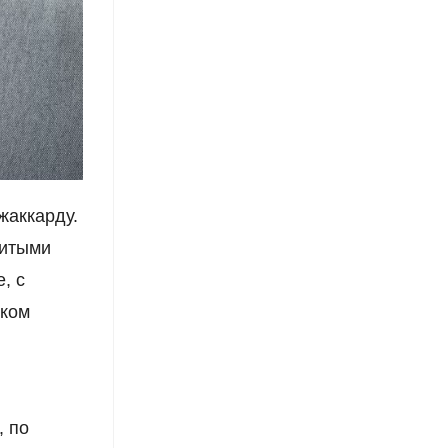
жаккарду.
шитыми
, с
шком
, по