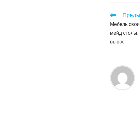
Читать
Преды
далее
Мебель свои
статьи
мейд столы,
вырос