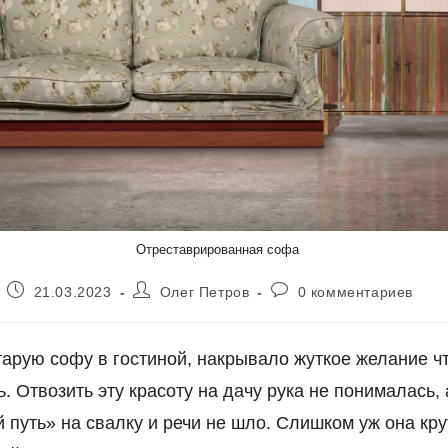
Отреставрированная софа
Запись
Автор
Комментарии
21.03.2023
Олег Петров
0 комментариев
опубликована:
записи:
к
записи:
тарую софу в гостиной, накрывало жуткое желание чт
ь. Отвозить эту красоту на дачу рука не понималась, 
 путь» на свалку и речи не шло. Слишком уж она кру