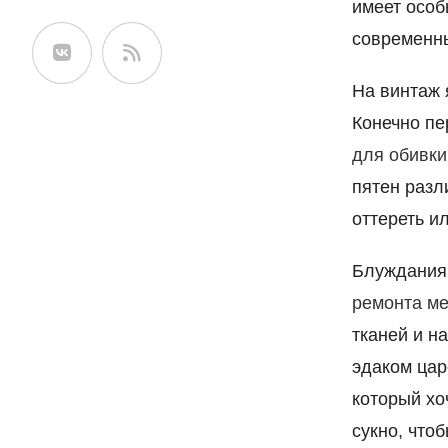
имеет особ
сайте
современны
На винтаж 
Конечно пе
для обивки
пятен разл
оттереть и
Блуждания 
ремонта ме
тканей и н
эдаком цар
который хо
сукно, что