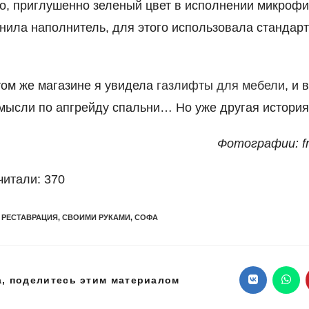
о, приглушенно зеленый цвет в исполнении микроф
нила наполнитель, для этого использовала стандар
этом же магазине я увидела
газлифты для мебели
, и 
мысли по апгрейду спальни… Но уже другая история
Фотографии: fr
читали:
370
РЕСТАВРАЦИЯ
,
СВОИМИ РУКАМИ
,
СОФА
Поделиться
, поделитесь этим материалом
Открываетс
Откр
в
в
новом
ново
этим