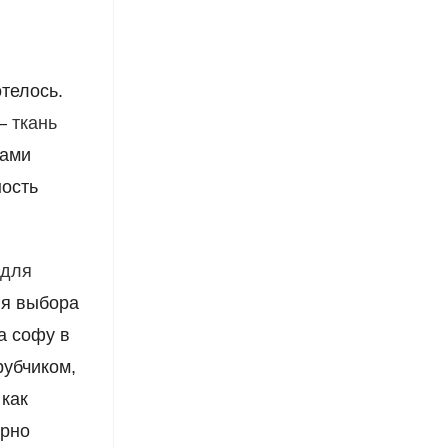
телось.
 –
ткань
вами
ность
 для
ля выбора
а софу в
рубчиком,
 как
ерно