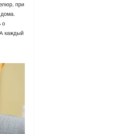
велюр, при
 дома.
 о
 А каждый