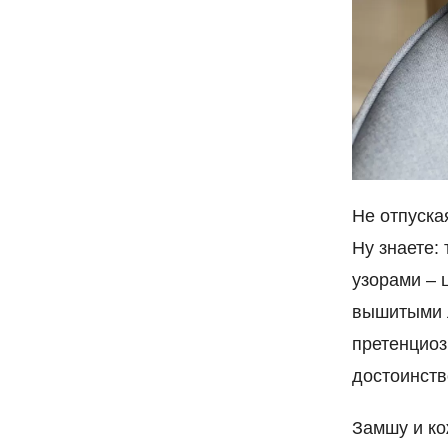
Не отпуска
Ну знаете:
узорами – 
вышитыми л
претенциоз
достоинств
Замшу и ко