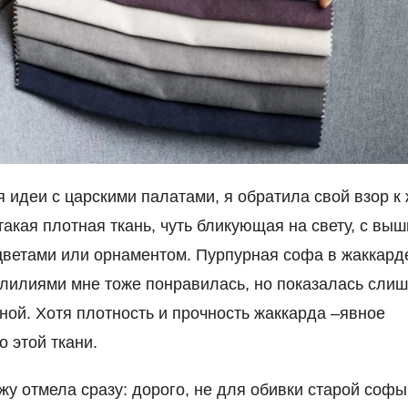
я идеи с царскими палатами, я обратила свой взор к 
 такая плотная ткань, чуть бликующая на свету, с вы
цветами или орнаментом. Пурпурная софа в жаккарде
илиями мне тоже понравилась, но показалась сли
ной. Хотя плотность и прочность жаккарда –явное
о этой ткани.
жу отмела сразу: дорого, не для обивки старой софы