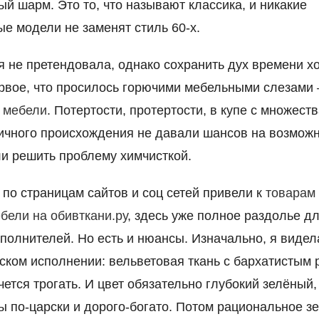
ый шарм. Это то, что называют классика, и никакие
е модели не заменят стиль 60-х.
я не претендовала, однако сохранить дух времени хо
рвое, что просилось горючими мебельными слезами
 мебели
. Потертости, протертости, в купе с множест
ичного происхождения не давали шансов на возмож
ли решить проблему химчисткой.
по страницам сайтов и соц сетей привели к
товарам
бели на обивткани.ру
, здесь уже полное раздолье д
аполнителей. Но есть и нюансы. Изначально, я видел
ском исполнении: вельветовая ткань с бархатистым 
чется трогать. И цвет обязательно глубокий зелёный,
бы по-царски и дорого-богато. Потом рациональное з