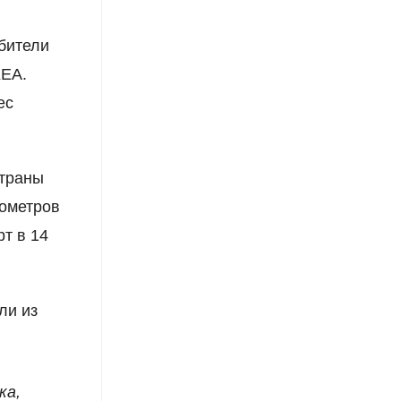
бители
KEA.
ес
страны
бометров
т в 14
ли из
ка,