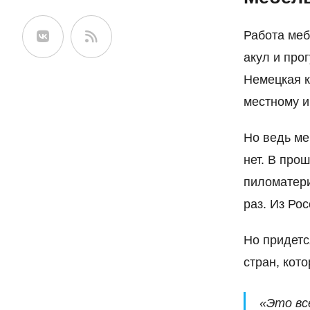
сайте
Работа меб
акул и про
Немецкая к
местному и
Но ведь ме
нет. В про
пиломатери
раз. Из Ро
Но придетс
стран, кот
«Это вс