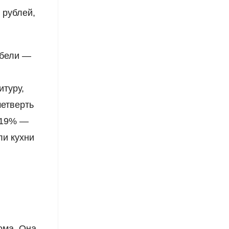
 рублей,
ебели —
и
итуру,
четверть
 19% —
ли кухни
ома. Она