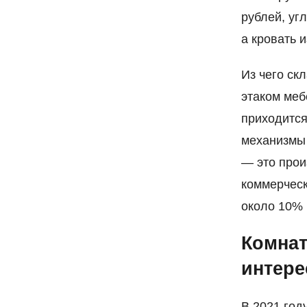
рублей, уг
а кровать 
Из чего ск
этаком меб
приходится
механизмы 
— это прои
коммерческ
около 10%
Комнат
интере
В 2021 год