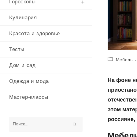
Гороскопы
Кулинария
Красота и здоровье
Тесты
Рубрика
Мебель
записи:
Дом и сад
На фоне н
Одежда и мода
приостано
Мастер-классы
отечестве
этом мате
россияне, 
Поиск
Мебель
на