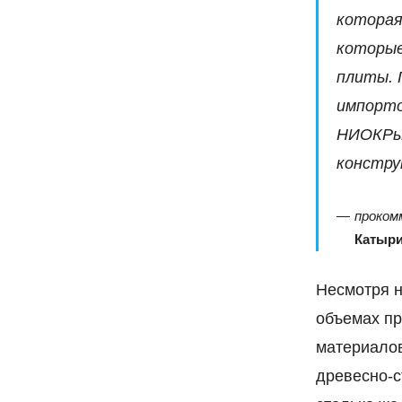
которая
которые
плиты. 
импорто
НИОКРы,
констру
проком
Катыр
Несмотря н
объемах пр
материалов
древесно-с