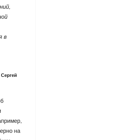
ний,
ной
я в
и
Сергей
об
м
апример,
ерно на