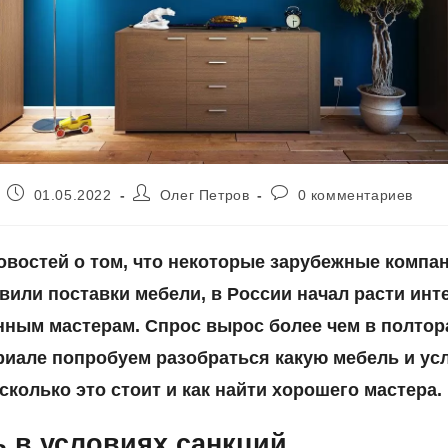
Запись
Автор
Комментарии
01.05.2022
Олег Петров
0 комментариев
опубликована:
записи:
к
записи:
овостей о том, что некоторые зарубежные компа
вили поставки мебели, в России начал расти инте
нным мастерам. Спрос вырос более чем в полтора
риале попробуем разобраться какую мебель и ус
сколько это стоит и как найти хорошего мастера.
 в условиях санкций