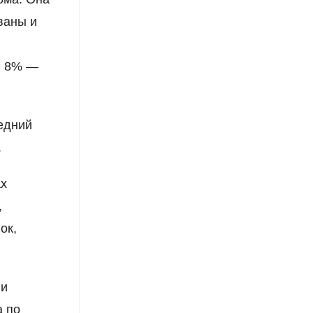
ваны и
и 8% —
едний
.
ах
,
ок,
ии
а по