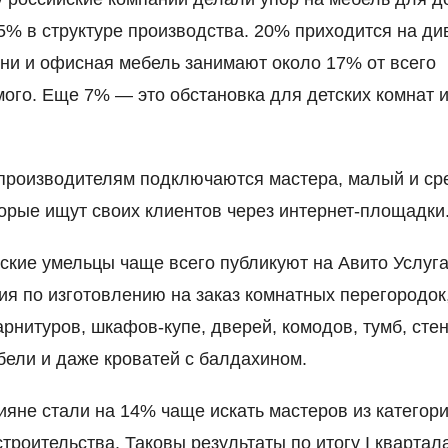
5% в структуре производства. 20% приходится на ди
хни и офисная мебель занимают около 17% от всего
ого. Еще 7% — это обстановка для детских комнат 
производителям подключаются мастера, малый и ср
торые ищут своих клиентов через интернет-площадки
йские умельцы чаще всего публикуют на Авито Услуг
я по изготовлению на заказ комнатных перегородок
арнитуров, шкафов-купе, дверей, комодов, тумб, стен
бели и даже кроватей с балдахином.
ияне стали на 14% чаще искать мастеров из категор
строительства. Таковы результаты по итогу I квартал