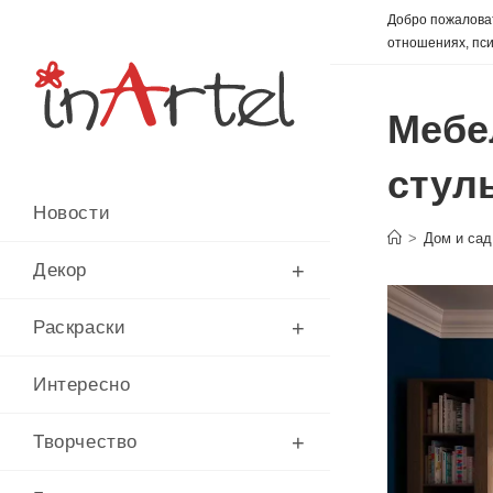
Перейти
Добро пожаловат
к
отношениях, пси
содержимому
Мебе
стул
Новости
>
Дом и сад
Декор
Раскраски
Интересно
Творчество