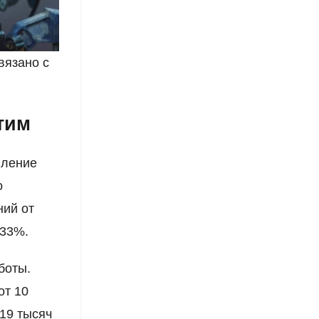
вязано с
тим
вление
о
ний от
 33%.
боты.
от 10
 19 тысяч