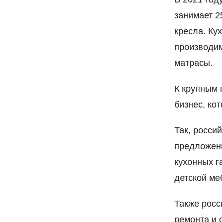
занимает 2
кресла. Ку
производим
матрасы.
К крупным 
бизнес, ко
Так, росси
предложени
кухонных г
детской ме
Также росс
ремонта и 