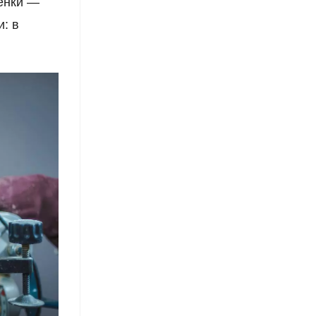
ёнки —
и: в