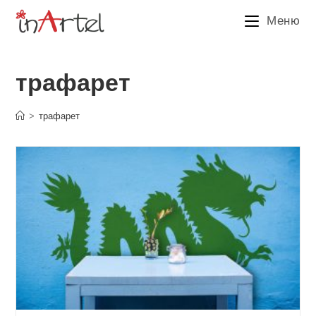
Перейти
Меню
к
содержимому
трафарет
>
трафарет