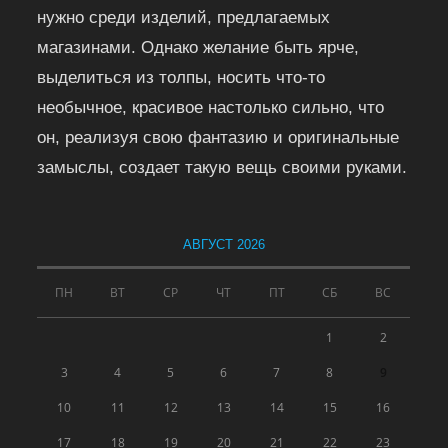
нужно среди изделий, предлагаемых
магазинами. Однако желание быть ярче,
выделиться из толпы, носить что-то
необычное, красивое настолько сильно, что
он, реализуя свою фантазию и оригинальные
замыслы, создает такую вещь своими руками.
АВГУСТ 2026
ПН
ВТ
СР
ЧТ
ПТ
СБ
ВС
1
2
3
4
5
6
7
8
9
10
11
12
13
14
15
16
17
18
19
20
21
22
23