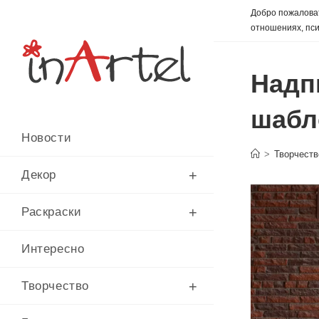
Перейти
Добро пожаловат
к
отношениях, пси
содержимому
Надп
шабл
Новости
>
Творчеств
Декор
Раскраски
Интересно
Творчество