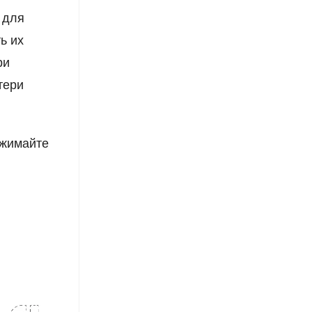
 для
ь их
ри
тери
ажимайте