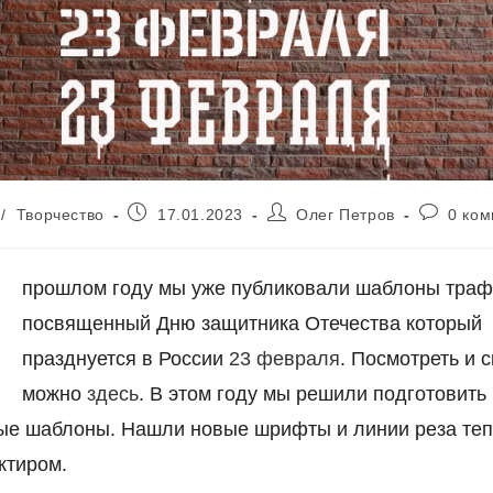
Запись
Автор
Коммент
/
Творчество
17.01.2023
Олег Петров
0 ко
опубликована:
записи:
к
В
записи:
прошлом году мы уже публиковали шаблоны траф
посвященный Дню защитника Отечества который
празднуется в России
23 февраля
. Посмотреть и с
можно
здесь
. В этом году мы решили подготовить
ые шаблоны. Нашли новые шрифты и линии реза те
ктиром.