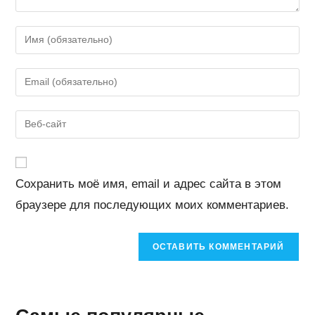
Введите
свое
имя
Введите
или
свой
имя
email-
Введите
пользователя,
адрес,
URL
чтобы
чтобы
вашего
прокомментировать
прокомментировать
веб-
Сохранить моё имя, email и адрес сайта в этом
сайта
браузере для последующих моих комментариев.
(необязательно)