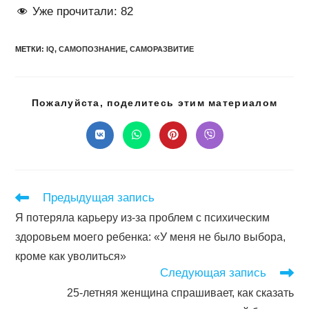
Уже прочитали:
82
МЕТКИ
:
IQ
,
САМОПОЗНАНИЕ
,
САМОРАЗВИТИЕ
Подел
Пожалуйста, поделитесь этим материалом
этим
конте
Открывается
Открывается
Открывается
Открывается
в
в
в
в
новом
новом
новом
новом
окне
окне
окне
окне
Читать
Предыдущая запись
далее
Я потеряла карьеру из-за проблем с психическим
статьи
здоровьем моего ребенка: «У меня не было выбора,
кроме как уволиться»
Следующая запись
25-летняя женщина спрашивает, как сказать