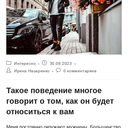
Рубрика
Запись
Интересно
30.08.2023
записи:
опубликована:
Автор
Комментарии
Ирина Назаренко
0 комментариев
записи:
к
записи:
Такое поведение многое
говорит о том, как он будет
относиться к вам
Меня постоянно окружают мужчины. Большинство