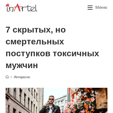
Перейти
Меню
к
содержимому
7 скрытых, но
смертельных
поступков токсичных
мужчин
>
Интересно