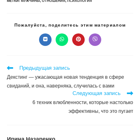
МЕТКИ
:
МУЖЧИНЫ
,
ОТНОШЕНИЯ
,
ПСИХОЛОГИЯ
Подел
Пожалуйста, поделитесь этим материалом
этим
конте
Открывается
Открывается
Открывается
Открывается
в
в
в
в
новом
новом
новом
новом
окне
окне
окне
окне
Читать
Предыдущая запись
далее
Декстинг — ужасающая новая тенденция в сфере
статьи
свиданий, и она, наверняка, случилась с вами
Следующая запись
6 техник влюбленности, которые настолько
эффективны, что это пугает
Ирина Назаренко