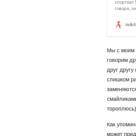
Мы с моим 
говорим др
друг другу
слишком ра
заменяются
смайликами
тороплюсь)
Как упомин
может пред