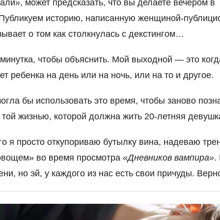
али», может предсказать, что вы делаете вечером в
Публикуем историю, написанную женщиной-публицис
зывает о том как столкнулась с декстингом…
минутка, чтобы объяснить. Мой выходной — это ког
т ребенка на день или на ночь, или на то и другое.
огла бы использовать это время, чтобы заново позн
 той жизнью, которой должна жить 20-летняя девушк
го я просто откупориваю бутылку вина, надеваю тре
овощем» во время просмотра
«Дневников вампира»
.
ени, но эй, у каждого из нас есть свои причуды. Верн