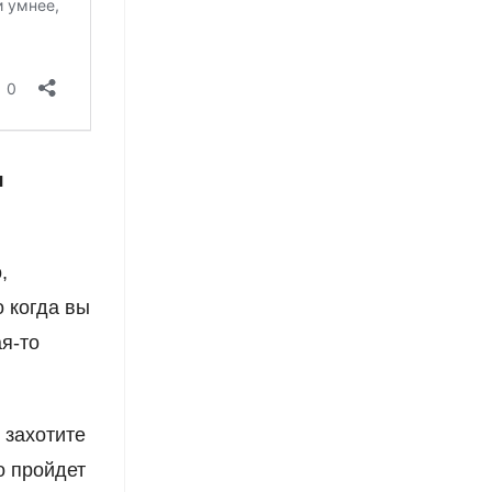
я
,
о когда вы
я-то
 захотите
о пройдет