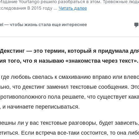
. Декстинг — это термин, который я придумала дл
я того, что я называю «знакомства через текст».
, где любовь свелась к смахиванию вправо или влево
ьно, что декстинг заменил текстовые сообщения. Эт
противоположного пола решаете, что существует кака
, и начинаете переписываться.
спешны ли у вас текстовые разговоры, будет зависеть,
етиться. Если встреча все-таки состоится, то она либ