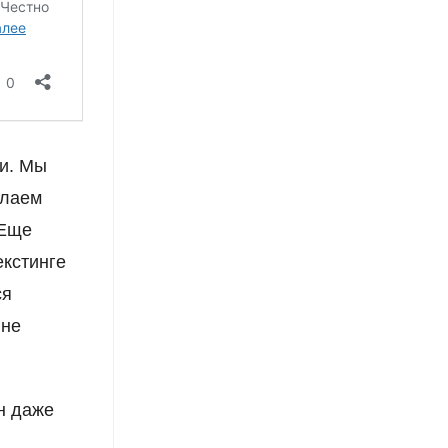
ли. Мы
елаем
 Еще
екстинге
ся
 не
н даже