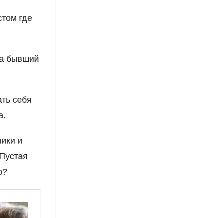
том где
да бывший
ать себя
а.
ники и
 Пустая
о?