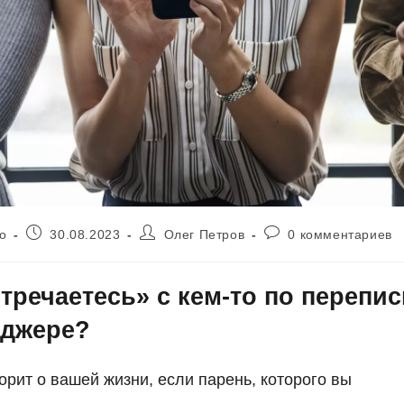
Запись
Автор
Комментарии
о
30.08.2023
Олег Петров
0 комментариев
опубликована:
записи:
к
записи:
тречаетесь» с кем-то по перепис
нджере?
орит о вашей жизни, если парень, которого вы