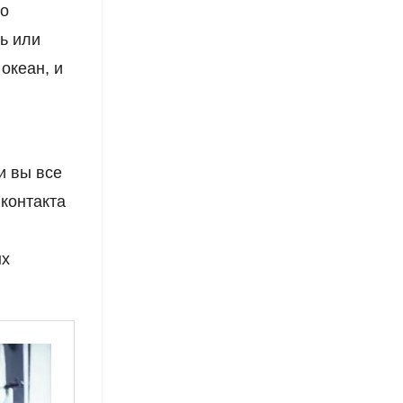
то
ь или
 океан, и
е
и вы все
контакта
ых