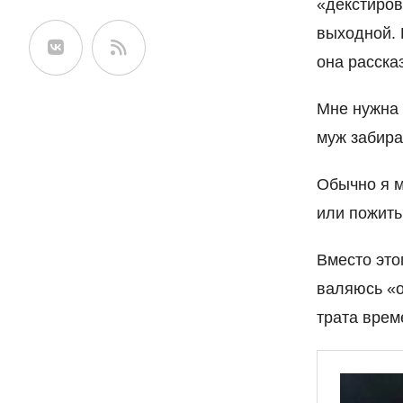
«декстиров
сайте
выходной. 
она расска
Мне нужна 
муж забирае
Обычно я м
или пожить
Вместо это
валяюсь «
трата врем