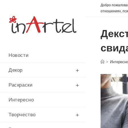
Перейти
Добро пожаловат
к
отношениях, пси
содержимому
Декс
свида
Новости
>
Интересн
Декор
Раскраски
Интересно
Творчество