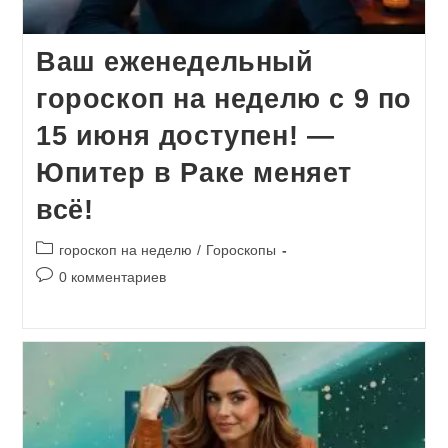
Ваш еженедельный
гороскоп на неделю с 9 по
15 июня доступен! —
Юпитер в Раке меняет
всё!
Рубрика
гороскоп на неделю
/
Гороскопы
записи:
Комментарии
0 комментариев
к
записи: