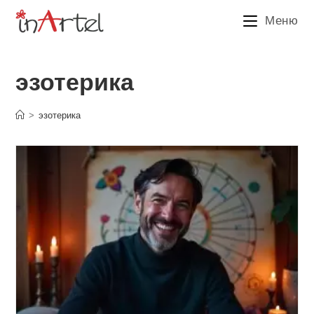
Перейти
Меню
к
содержимому
эзотерика
>
эзотерика