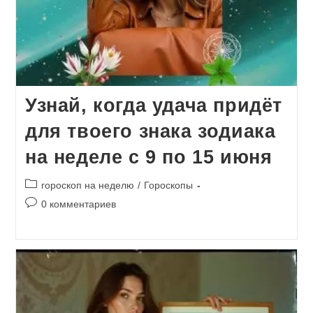
Узнай, когда удача придёт
для твоего знака зодиака
на неделе с 9 по 15 июня
Рубрика
гороскоп на неделю
/
Гороскопы
записи:
Комментарии
0 комментариев
к
записи: