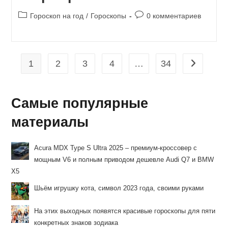
Рубрика
Комментарии
Гороскоп на год
/
Гороскопы
0 комментариев
записи:
к
записи:
1
2
3
4
…
34
Перейти н
Самые популярные
материалы
Acura MDX Type S Ultra 2025 – премиум-кроссовер с
мощным V6 и полным приводом дешевле Audi Q7 и BMW
X5
Шьём игрушку кота, символ 2023 года, своими руками
На этих выходных появятся красивые гороскопы для пяти
конкретных знаков зодиака