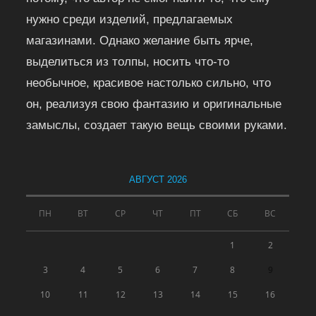
нужно среди изделий, предлагаемых
магазинами. Однако желание быть ярче,
выделиться из толпы, носить что-то
необычное, красивое настолько сильно, что
он, реализуя свою фантазию и оригинальные
замыслы, создает такую вещь своими руками.
АВГУСТ 2026
ПН
ВТ
СР
ЧТ
ПТ
СБ
ВС
1
2
3
4
5
6
7
8
9
10
11
12
13
14
15
16