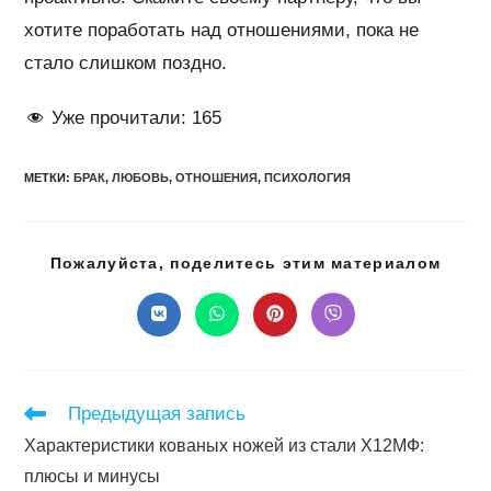
хотите поработать над отношениями, пока не
стало слишком поздно.
Уже прочитали:
165
МЕТКИ
:
БРАК
,
ЛЮБОВЬ
,
ОТНОШЕНИЯ
,
ПСИХОЛОГИЯ
Подел
Пожалуйста, поделитесь этим материалом
этим
конте
Открывается
Открывается
Открывается
Открывается
в
в
в
в
новом
новом
новом
новом
окне
окне
окне
окне
Читать
Предыдущая запись
далее
Характеристики кованых ножей из стали Х12МФ:
статьи
плюсы и минусы