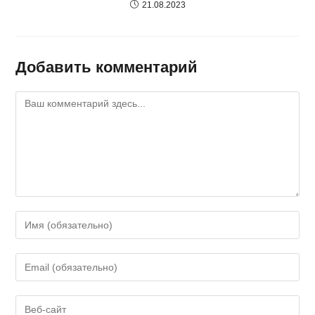
21.08.2023
Добавить комментарий
Комментарий
Введите
свое
имя
Введите
или
свой
имя
email-
Введите
пользователя,
адрес,