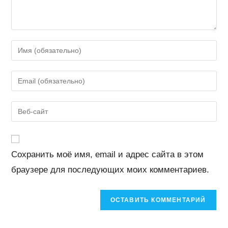
Введите
свое
имя
Введите
или
свой
имя
email-
Введите
пользователя,
адрес,
URL
чтобы
чтобы
вашего
прокомментировать
прокомментировать
веб-
Сохранить моё имя, email и адрес сайта в этом
сайта
браузере для последующих моих комментариев.
(необязательно)