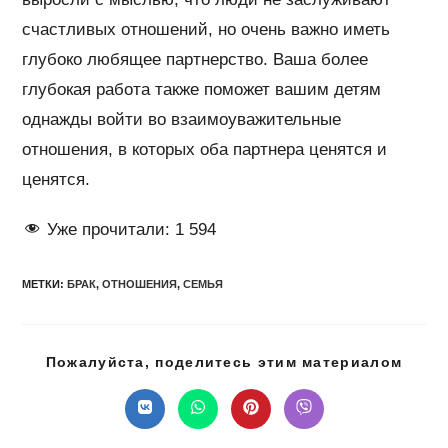
счастливых отношений, но очень важно иметь
глубоко любящее партнерство. Ваша более
глубокая работа также поможет вашим детям
однажды войти во взаимоуважительные
отношения, в которых оба партнера ценятся и
ценятся.
Уже прочитали:
1 594
МЕТКИ
:
БРАК
,
ОТНОШЕНИЯ
,
СЕМЬЯ
Подел
Пожалуйста, поделитесь этим материалом
этим
конте
Открывается
Открывается
Открывается
Открывается
в
в
в
в
новом
новом
новом
новом