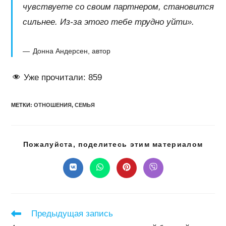
чувствуете со своим партнером, становится
сильнее. Из-за этого тебе трудно уйти».
Донна Андерсен, автор
Уже прочитали:
859
МЕТКИ
:
ОТНОШЕНИЯ
,
СЕМЬЯ
Подел
Пожалуйста, поделитесь этим материалом
этим
конте
Открывается
Открывается
Открывается
Открывается
в
в
в
в
новом
новом
новом
новом
окне
окне
окне
окне
Читать
Предыдущая запись
далее