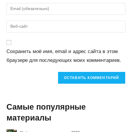
имя
Введите
или
свой
имя
email-
Введите
пользователя,
адрес,
URL
чтобы
чтобы
вашего
прокомментировать
прокомментировать
веб-
Сохранить моё имя, email и адрес сайта в этом
сайта
браузере для последующих моих комментариев.
(необязательно)
Самые популярные
материалы