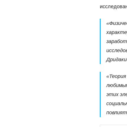
исследова
«Физиче
характе
заработ
исследо
Дридаки
«Теория
любимым
этих эл
социаль
повлият