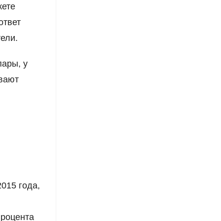
жете
ответ
ели.
пары, у
ывают
,
015 года,
процента