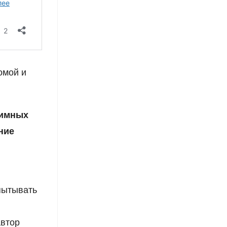
омой и
тимных
ние
пытывать
автор