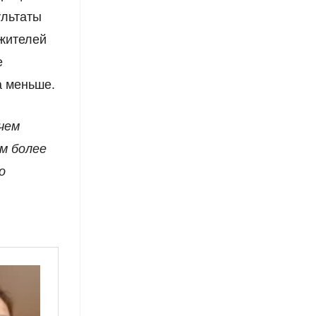
ультаты
 жителей
е
а меньше.
чем
ем более
о