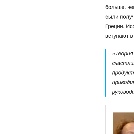
больше, че
были получ
Греции. Ис
вступают в
«Теория
счастли
продукт
приводи
руковод