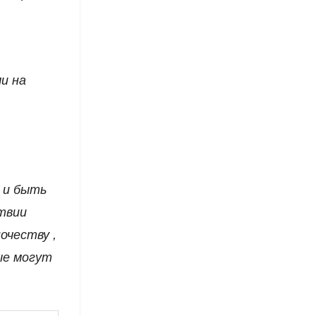
и на
 и быть
твии
очеству ,
ые могут