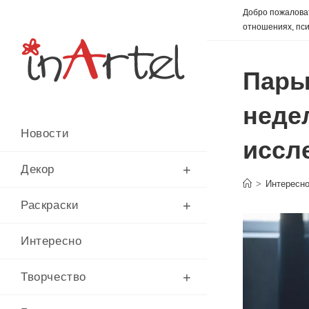
Перейти
Добро пожаловат
к
отношениях, пси
содержимому
Пары
неде
Новости
иссл
Декор
>
Интересн
Раскраски
Интересно
Творчество