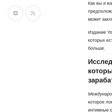
Как вы и в
сайте
предположи
может закл
Издание Y
которых ес
больше.
Исслед
которы
зараба
Междунаро
которое по
интимные о