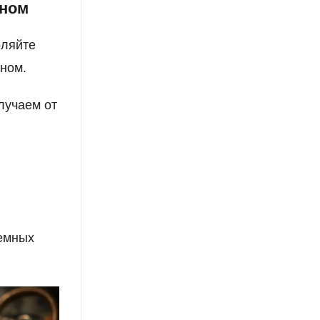
тном
оляйте
дном.
лучаем от
земных