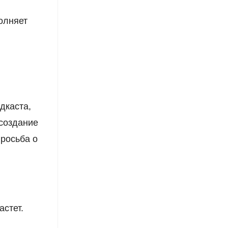
олняет
дкаста,
 создание
просьба о
астет.