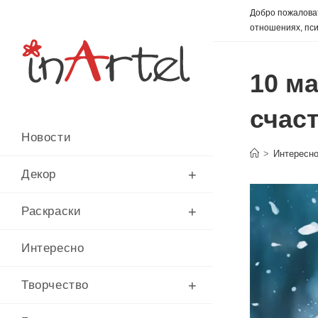
Перейти
Добро пожаловат
к
отношениях, пси
содержимому
10 м
счас
Новости
>
Интересн
Декор
Раскраски
Интересно
Творчество