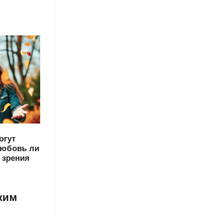
огут
любовь ли
 зрения
ким