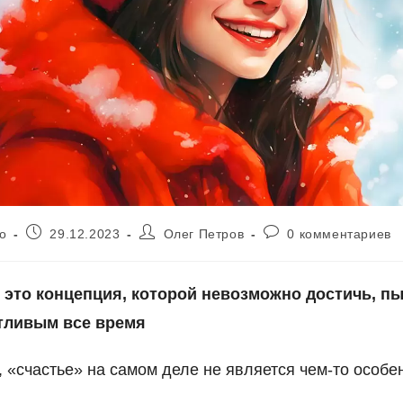
Запись
Автор
Комментарии
о
29.12.2023
Олег Петров
0 комментариев
опубликована:
записи:
к
записи:
 это концепция, которой невозможно достичь, п
тливым все время
 «счастье» на самом деле не является чем-то особе
.