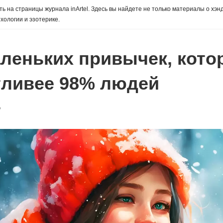
ь на страницы журнала inArtel. Здесь вы найдете не только материалы о хэн
хологии и эзотерике.
аленьких привычек, кото
тливее 98% людей
о