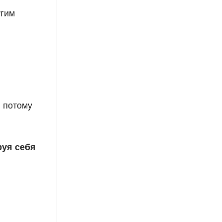
угим
, потому
руя себя