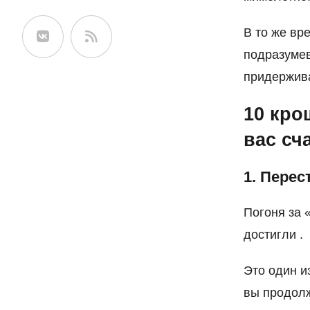
сайте
В то же вр
подразумев
придержива
10 кро
вас сч
1. Перес
Погоня за 
достигли .
Это один и
вы продолж