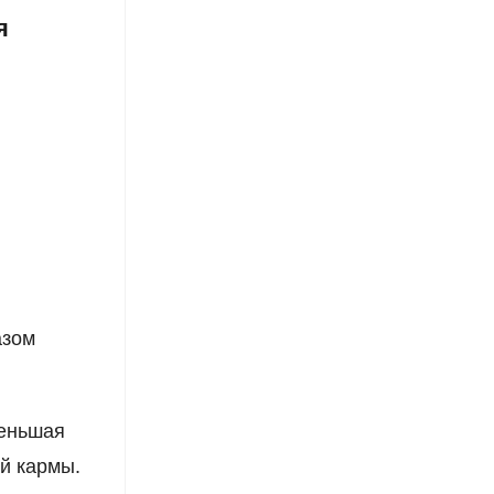
я
азом
меньшая
й кармы.