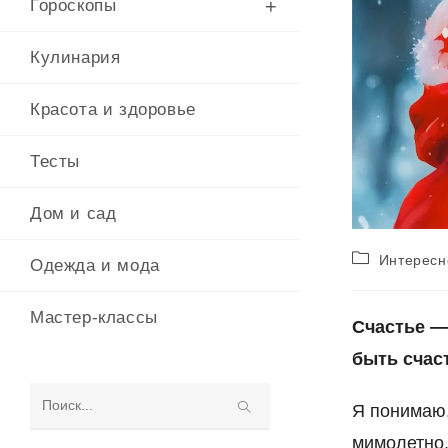
Гороскопы
Кулинария
Красота и здоровье
Тесты
Дом и сад
Рубрика
Интересн
Одежда и мода
записи:
Мастер-классы
Счастье —
быть счас
Я понимаю,
Поиск
мимолетно
на