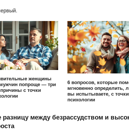
первый.
ивительные женщины
6 вопросов, которые пом
мужчин попроще — три
мгновенно определить, 
причины с точки
вы испытываете, с точки
хологии
психологии
те разницу между безрассудством и высо
роста