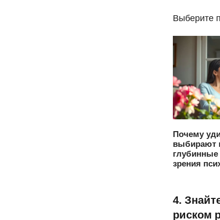
Выберите 
Почему уд
выбирают 
глубинные 
зрения пси
4. Знай
риском 