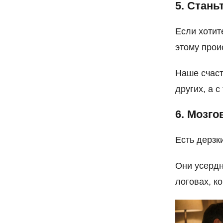
5. Стань
Если хотит
этому прои
Наше счаст
других, а 
6. Мозго
Есть дерзк
Они усердн
логовах, к