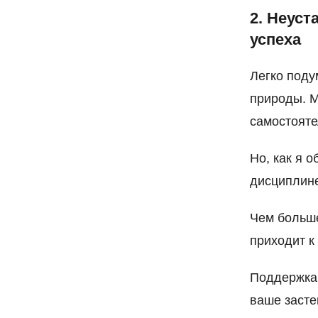
2. Неус
успеха
Легко поду
природы. М
самостояте
Но, как я 
дисциплине
Чем больше
приходит к
Поддержка 
ваше засте