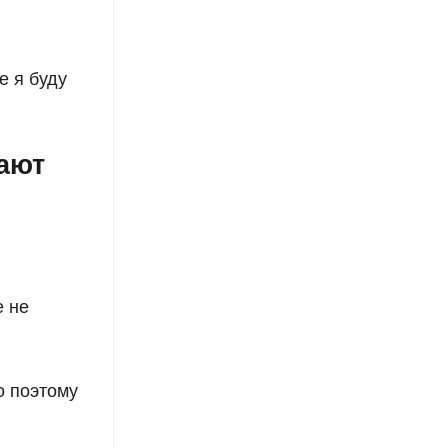
е я буду
ают
е не
о поэтому