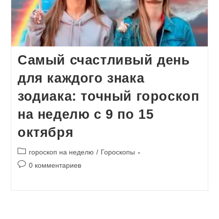
Самый счастливый день
для каждого знака
зодиака: точный гороскоп
на неделю с 9 по 15
октября
Рубрика
гороскоп на неделю
/
Гороскопы
записи:
Комментарии
0 комментариев
к
записи: