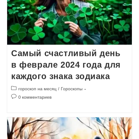
Самый счастливый день
в феврале 2024 года для
каждого знака зодиака
Рубрика
гороскоп на месяц
/
Гороскопы
записи:
Комментарии
0 комментариев
к
записи: