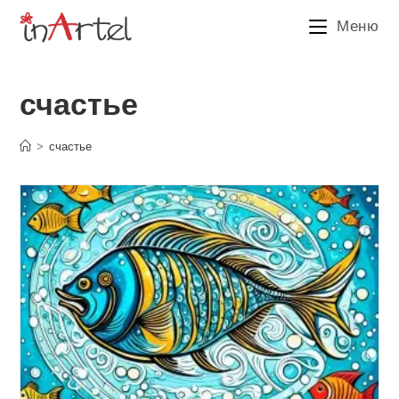
Перейти
Меню
к
содержимому
счастье
>
счастье