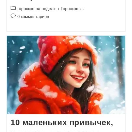
Рубрика
гороскоп на неделю
/
Гороскопы
записи:
Комментарии
0 комментариев
к
записи:
10 маленьких привычек,