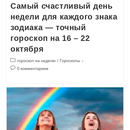
Самый счастливый день
недели для каждого знака
зодиака — точный
гороскоп на 16 – 22
октября
Рубрика
гороскоп на неделю
/
Гороскопы
записи:
Комментарии
0 комментариев
к
записи: