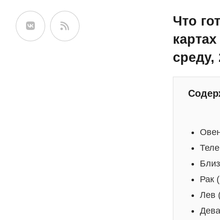
сайте
Что го
картах
среду,
Содер
Овен
Теле
Близ
Рак 
Лев 
Дева