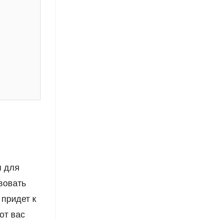
я для
вовать
 придет к
от вас