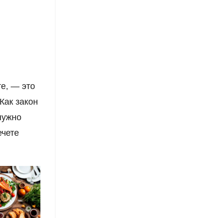
те, — это
 Как закон
нужно
ечете