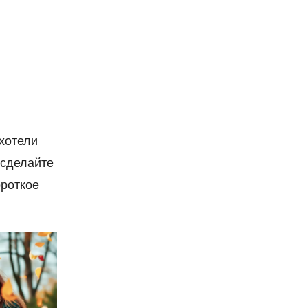
 хотели
 сделайте
ороткое