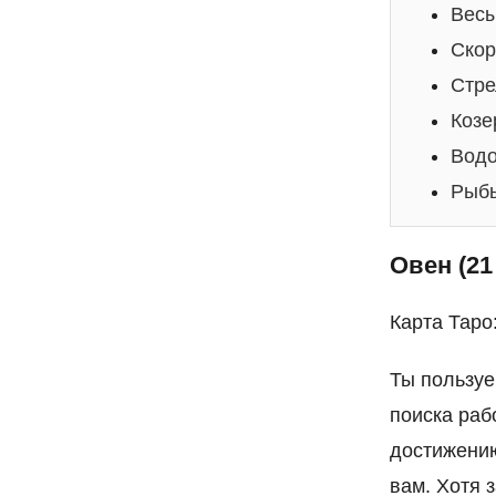
Весы
Скор
Стре
Козе
Водо
Рыбы
Овен (21
Карта Таро
Ты пользуе
поиска раб
достижению
вам. Хотя 