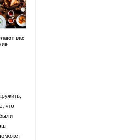
елают вас
ние
аружить,
е, что
 были
аш
 поможет