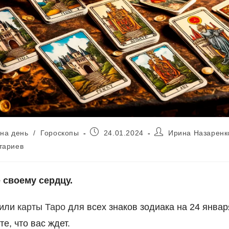
Запись
Автор
 на день
/
Гороскопы
24.01.2024
Ирина Назаренк
опубликована:
записи:
тариев
 своему сердцу.
жили
карты Таро
для всех знаков зодиака на 24 январ
те, что вас ждет.