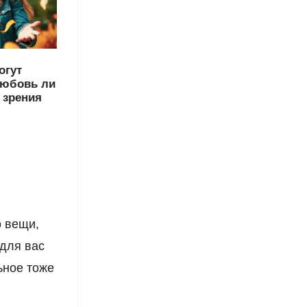
огут
любовь ли
 зрения
о вещи,
 для вас
льное тоже