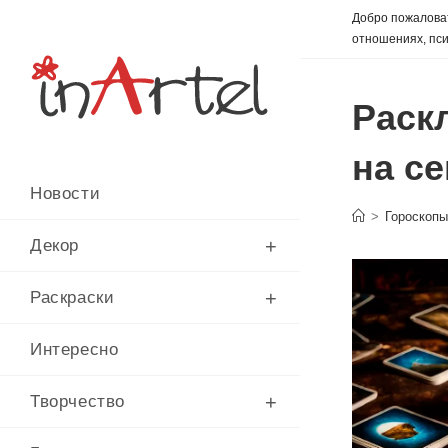
Перейти
Добро пожаловат
к
отношениях, пси
содержимому
Раскл
на се
Новости
>
Гороскоп
Декор
Раскраски
Интересно
Творчество