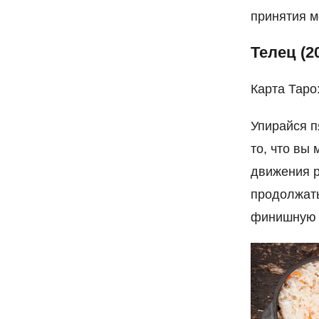
принятия м
Телец (2
Карта Таро
Упирайся пя
то, что вы 
движения р
продолжать
финишную ч