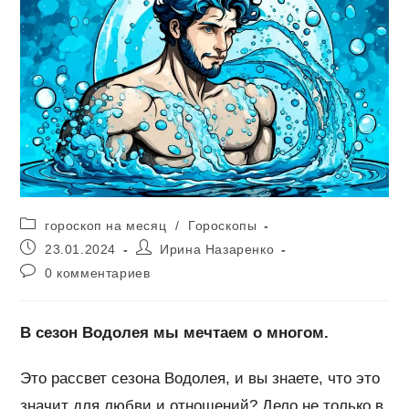
Рубрика
гороскоп на месяц
/
Гороскопы
записи:
Запись
Автор
23.01.2024
Ирина Назаренко
опубликована:
записи:
Комментарии
0 комментариев
к
записи:
В сезон Водолея мы мечтаем о многом.
Это рассвет сезона Водолея, и вы знаете, что это
значит для любви и отношений? Дело не только в