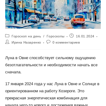
Рубрика
Запись
Гороскоп на день
/
Гороскопы
16.01.2024
записи:
опубликована:
Автор
Комментарии
Ирина Назаренко
0 комментариев
записи:
к
записи:
Луна в Овне способствует сильному ощущению
безотлагательности и необходимости начать все
сначала.
17 января 2024 года у нас Луна в Овне и Солнце в
ориентированном на работу Козероге. Это
прекрасная энергетическая комбинация для
начала чего-то нового и достижения важных