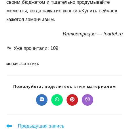
своим бюджетом и тщательно продумывайте
моменты, когда нажатие кнопки «Купить сейчас»
кажется заманчивым.
Иллюстрация — Inartel.ru
Уже прочитали:
109
МЕТКИ
:
ЭЗОТЕРИКА
Подел
Пожалуйста, поделитесь этим материалом
этим
конте
Открывается
Открывается
Открывается
Открывается
в
в
в
в
новом
новом
новом
новом
окне
окне
окне
окне
Читать
Предыдущая запись