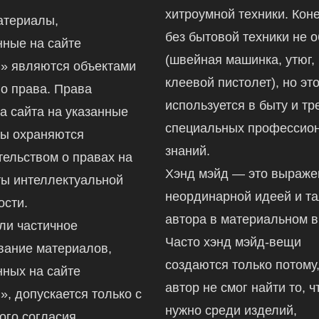
хитроумной техники. Коне
атериалы,
без бытовой техники не 
ные на сайте
(швейная машинка, утюг,
ru» являются объектами
клеевой пистолет), но это
го права. Права
используется в быту и тр
а сайта на указанные
специальных профессио
ы охраняются
знаний.
тельством о правах на
Хэнд мэйд — это выраж
ты интеллектуальной
неординарной идеей и т
ости.
автора в материальном в
ли частичное
Часто хэнд мэйд-вещи
вание материалов,
создаются только потому,
ных на сайте
автор не смог найти то, ч
ru», допускается только с
нужно среди изделий,
ого согласия