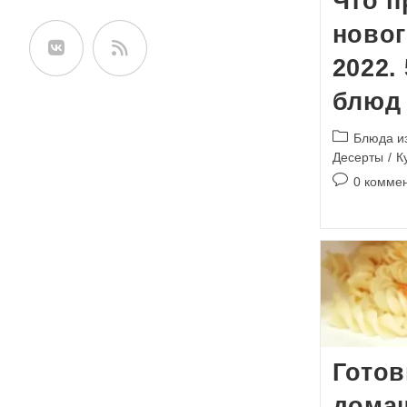
Что п
сайте
новог
2022.
блюд
Рубрика
Блюда и
записи:
Десерты
/
К
Комментари
0 комме
к
записи:
Готов
домаш