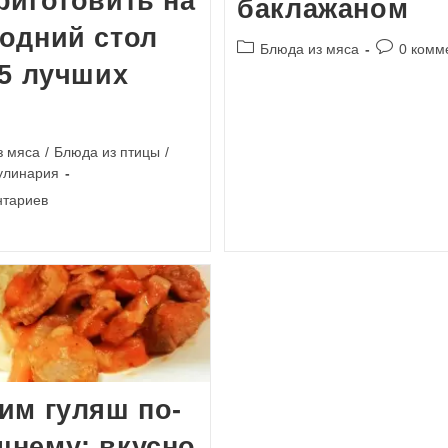
риготовить на
баклажаном
одний стол
Рубрика
Коммента
Блюда из мяса
0 комм
 5 лучших
записи:
к
записи:
з мяса
/
Блюда из птицы
/
улинария
и
нтариев
им гуляш по-
нему: вкусно