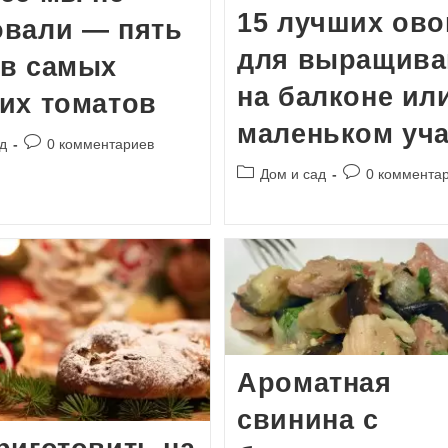
15 лучших ов
овали — пять
для выращива
ов самых
на балконе ил
их томатов
маленьком уча
Комментарии
д
0 комментариев
к
Рубрика
Комментарии
Дом и сад
0 коммента
записи:
записи:
к
записи:
Ароматная
свинина с