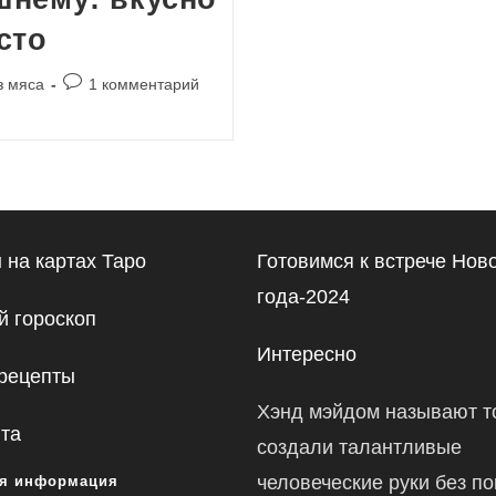
сто
Комментарии
з мяса
1 комментарий
к
записи:
 на картах Таро
Готовимся к встрече Нов
года-2024
 гороскоп
Интересно
рецепты
Хэнд мэйдом называют то
йта
создали талантливые
человеческие руки без п
я информация