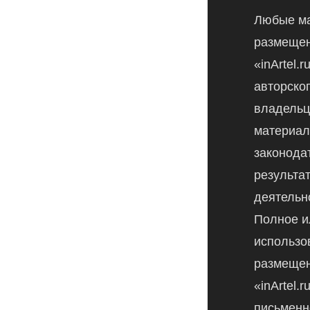
Любые м
размещен
«inArtel.
авторско
владельц
материал
законода
результа
деятельн
Полное и
использо
размещен
«inArtel.
письменн