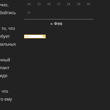
24
25
26
27
28
29
30
чно,
обойтись
31
« Фев
 то, что
ебует
нальных
енный
алант
иде.
 что
то ему