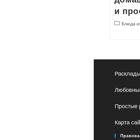
и про
Рубрика
Блюда и
записи:
Расклады
Любовный
Простые 
Карта са
Правова