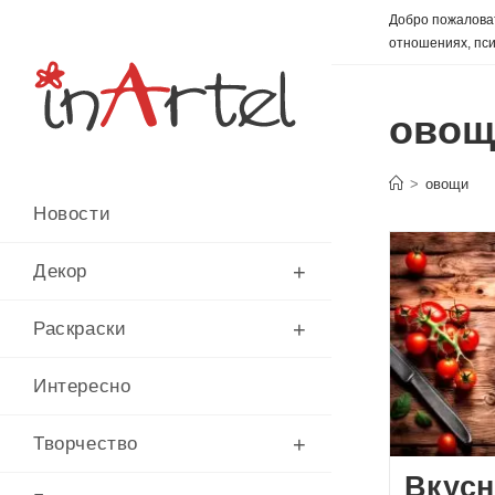
Перейти
Добро пожаловат
к
отношениях, пси
содержимому
овощ
>
овощи
Новости
Декор
Раскраски
Интересно
Творчество
Вкусн