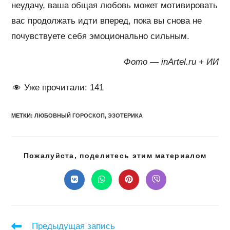
неудачу, ваша общая любовь может мотивировать
вас продолжать идти вперед, пока вы снова не
почувствуете себя эмоционально сильным.
Фото — inArtel.ru + ИИ
Уже прочитали:
141
МЕТКИ
:
ЛЮБОВНЫЙ ГОРОСКОП
,
ЭЗОТЕРИКА
Подел
Пожалуйста, поделитесь этим материалом
этим
конте
Открывается
Открывается
Открывается
Открывается
в
в
в
в
новом
новом
новом
новом
окне
окне
окне
окне
Читать
Предыдущая запись