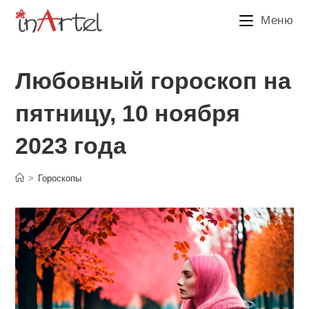
Перейти
Меню
к
содержимому
Любовный гороскоп на
пятницу, 10 ноября
2023 года
>
Гороскопы