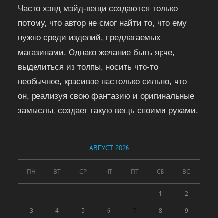
Часто хэнд мэйд-вещи создаются только
потому, что автор не смог найти то, что ему
нужно среди изделий, предлагаемых
магазинами. Однако желание быть ярче,
выделиться из толпы, носить что-то
необычное, красивое настолько сильно, что
он, реализуя свою фантазию и оригинальные
замыслы, создает такую вещь своими руками.
АВГУСТ 2026
ПН
ВТ
СР
ЧТ
ПТ
СБ
ВС
1
2
3
4
5
6
7
8
9