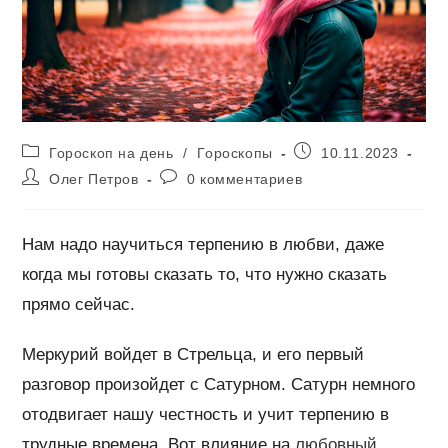
Рубрика
Запись
Гороскоп на день
/
Гороскопы
10.11.2023
записи:
опубликована:
Автор
Комментарии
Олег Петров
0 комментариев
записи:
к
записи:
Нам надо научиться терпению в любви, даже
когда мы готовы сказать то, что нужно сказать
прямо сейчас.
Меркурий войдет в Стрельца, и его первый
разговор произойдет с Сатурном. Сатурн немного
отодвигает нашу честность и учит терпению в
трудные времена. Вот влияние на
любовный