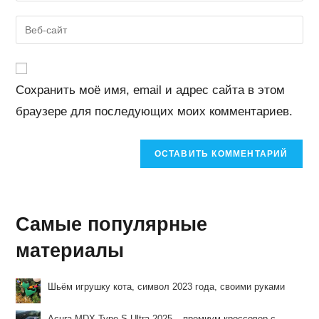
имя
email-
Введите
пользователя,
адрес,
URL
чтобы
чтобы
вашего
прокомментировать
прокомментировать
веб-
Сохранить моё имя, email и адрес сайта в этом
сайта
браузере для последующих моих комментариев.
(необязательно)
Самые популярные
материалы
Шьём игрушку кота, символ 2023 года, своими руками
Acura MDX Type S Ultra 2025 – премиум-кроссовер с