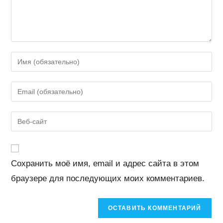
Введите
свое
имя
Введите
или
свой
имя
email-
Введите
пользователя,
адрес,
URL
чтобы
чтобы
вашего
прокомментировать
прокомментировать
веб-
Сохранить моё имя, email и адрес сайта в этом
сайта
браузере для последующих моих комментариев.
(необязательно)