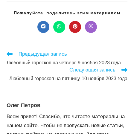
Подел
Пожалуйста, поделитесь этим материалом
этим
конте
Открывается
Открывается
Открывается
Открывается
в
в
в
в
новом
новом
новом
новом
окне
окне
окне
окне
Читать
Предыдущая запись
далее
Любовный гороскоп на четверг, 9 ноября 2023 года
статьи
Следующая запись
Любовный гороскоп на пятницу, 10 ноября 2023 года
Олег Петров
Всем привет! Спасибо, что читаете материалы на
нашем сайте. Чтобы не пропускать новые статьи,