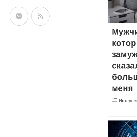
сайте
Мужчи
кото
замуж
сказа
боль
меня
Рубрика
Интерес
записи: