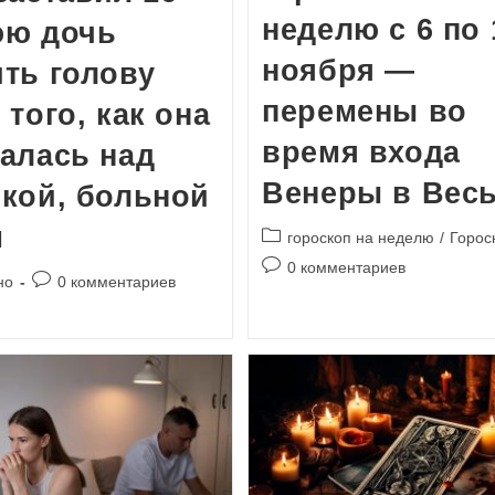
неделю с 6 по 
юю дочь
ноября —
ть голову
перемены во
 того, как она
время входа
алась над
Венеры в Вес
кой, больной
м
Рубрика
гороскоп на неделю
/
Горос
записи:
Комментарии
0 комментариев
Комментарии
но
0 комментариев
к
к
записи:
записи: