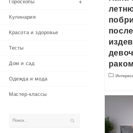
Гороскопы
летн
Кулинария
побри
после
Красота и здоровье
издев
Тесты
девоч
рако
Дом и сад
Рубрика
Интерес
Одежда и мода
записи:
Мастер-классы
Поиск
на