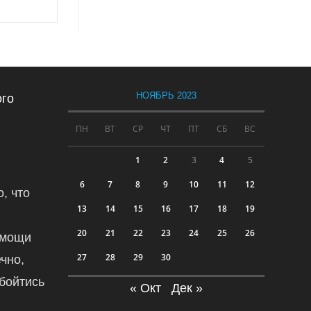
НОЯБРЬ 2023
ого
ПН
ВТ
СР
ЧТ
ПТ
СБ
ВС
1
2
3
4
5
6
7
8
9
10
11
12
, что
13
14
15
16
17
18
19
20
21
22
23
24
25
26
омощи
27
28
29
30
чно,
обойтись
« Окт
Дек »