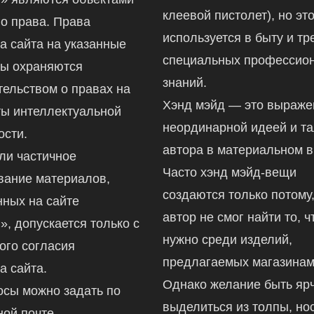
клеевой пистолет), но это
го права. Права
используется в быту и тр
а сайта на указанные
специальных профессио
ы охраняются
знаний.
тельством о правах на
Хэнд мэйд — это выраж
ты интеллектуальной
неординарной идеей и т
ости.
автора в материальном в
ли частичное
Часто хэнд мэйд-вещи
вание материалов,
создаются только потому,
ных на сайте
автор не смог найти то, ч
ru», допускается только с
нужно среди изделий,
ого согласия
предлагаемых магазинам
а сайта.
Однако желание быть ярч
осы можно задать по
выделиться из толпы, но
ной почте —