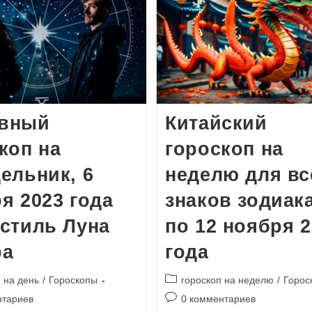
вный
Китайский
коп на
гороскоп на
ельник, 6
неделю для вс
я 2023 года
знаков зодиака
стиль Луна
по 12 ноября 
ра
года
Рубрика
 на день
/
Гороскопы
гороскоп на неделю
/
Горос
записи:
и
Комментарии
нтариев
0 комментариев