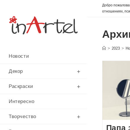
Перейти
Добро пожаловат
к
отношениях, пси
содержимому
Архи
>
2023
>
Но
Новости
Декор
Раскраски
Интересно
Творчество
Папа 