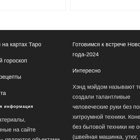
к
записи:
 на картах Таро
Готовимся к встрече Нов
года-2024
 гороскоп
Интересно
рецепты
Хэнд мэйдом называют то
йта
создали талантливые
человеческие руки без п
я информация
хитроумной техники. Коне
атериалы,
без бытовой техники не 
ные на сайте
(швейная машинка, утюг,
ru» являются объектами