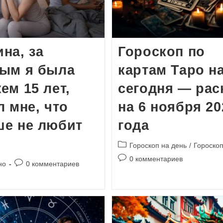
на, за
Гороскоп по
рым я была
картам Таро н
ем 15 лет,
сегодня — рас
л мне, что
на 6 ноября 20
ше не любит
года
Рубрика
Гороскоп на день
/
Гороско
записи:
Комментарии
0 комментариев
Комментарии
но
0 комментариев
к
к
записи:
записи: