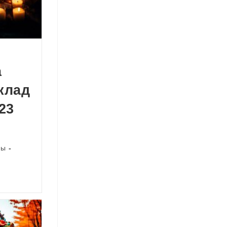
а
клад
23
пы