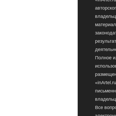
авторско
владельц
материал
законода
результа
деятельн
Полное и
использо
размещен
«inArtel.
письменн
владельц
Все вопр
электрон