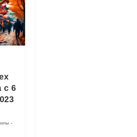
ех
 с 6
2023
копы