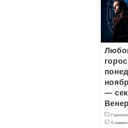
Любо
горос
понед
ноябр
— сек
Вене
Рубрика
Гороскоп
записи:
Комментари
0 комме