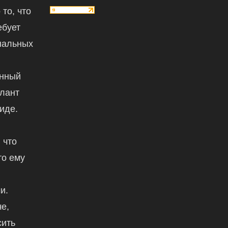
 то, что
ебует
нальных
енный
алант
иде.
 что
то ему
и.
е,
сить