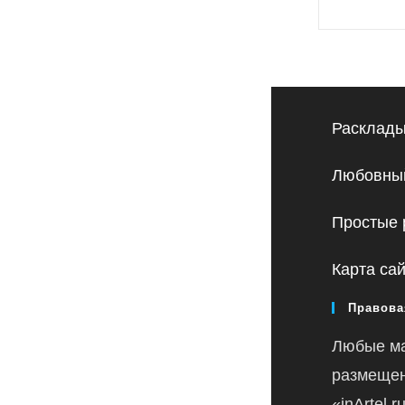
к
записи:
Расклады
Любовный
Простые 
Карта са
Правова
Любые м
размещен
«inArtel.