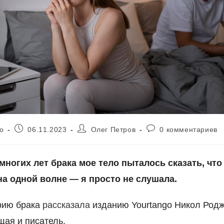
Запись
Автор
Комментарии
о
06.11.2023
Олег Петров
0 комментариев
опубликована:
записи:
к
записи:
многих лет брака мое тело пыталось сказать, что
на одной волне — я просто не слушала.
рию брака
рассказала
изданию Yourtango Никол Род
ая и писатель.