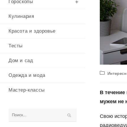
Гороскопы
Кулинария
Красота и здоровье
Тесты
Дом и сад
Рубрика
Интересн
Одежда и мода
записи:
Мастер-классы
В течение 
мужем не 
Свою исто
Поиск
радиоведущ
на