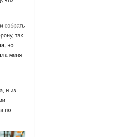
и собрать
рону, так
а, но
яла меня
, и из
ми
ка по