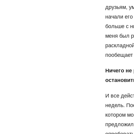
друзьям, у
начали его
больше с н
меня был р
раскладной
пообещает 
Ничего не 
остановит
И все дейс
недель. По
котором мо
предложил 
опробовать