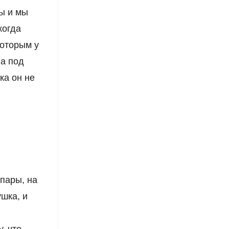
ы и мы
когда
которым у
ла под
ка он не
пары, на
ушка, и
, что