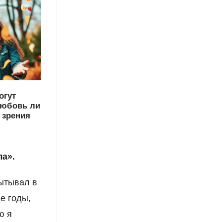
огут
любовь ли
 зрения
ла».
пытывал в
е годы,
ю я