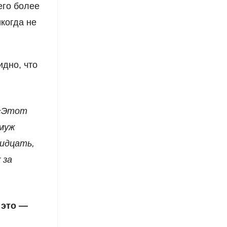
его более
когда не
идно, что
 «Этот
 муж
ридцать,
 за
 это —