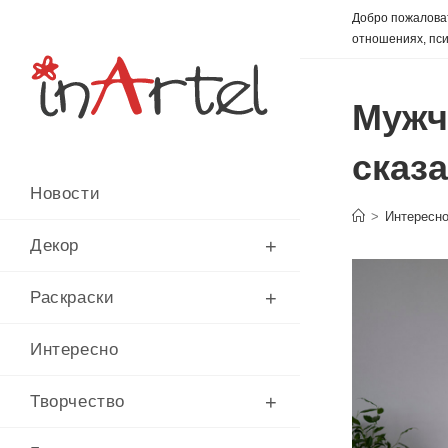
Перейти
Добро пожаловат
к
отношениях, пси
содержимому
Мужч
сказ
Новости
>
Интересн
Декор
Раскраски
Интересно
Творчество