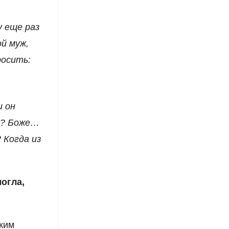
у еще раз
ой муж,
росить:
и он
т? Боже…
 Когда из
могла,
зким