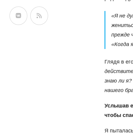
сайте
«Я не д
женитьс
прежде 
«Когда 
Глядя в ег
действите
знаю ли я?
нашего бра
Услышав ег
чтобы спа
Я пыталась