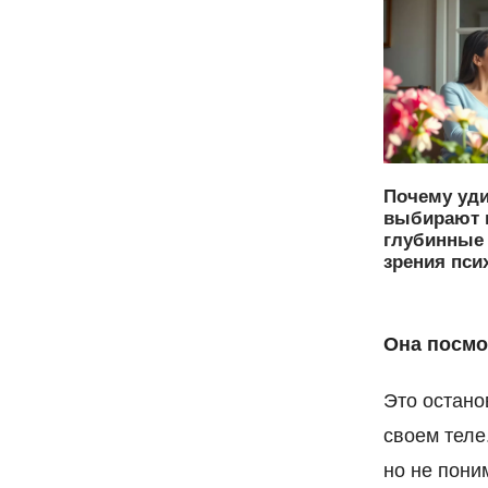
Почему уд
выбирают 
глубинные 
зрения пси
Она посмот
Это остано
своем теле
но не пони