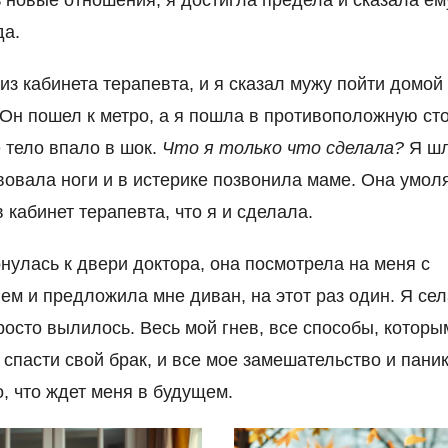
да.
з кабинета терапевта, и я сказал мужу пойти домой 
Он пошел к метро, ​​а я пошла в противоположную сто
е тело впало в шок.
Что я только что сделала?
Я шл
вовала ноги и в истерике позвонила маме. Она умол
 кабинет терапевта, что я и сделала.
рнулась к двери доктора, она посмотрела на меня с
ем и предложила мне диван, на этот раз один. Я села
росто вылилось. Весь мой гнев, все способы, которы
 спасти свой брак, и все мое замешательство и пани
о, что ждет меня в будущем.