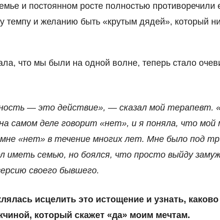
мье и постоянном росте полностью противоречили 
 темпу и желанию быть «крутым дядей», который ни
ала, что мы были на одной волне, теперь стало очев
ность — это действие», — сказал мой терапевт.
 на самом деле говорит «нет», и я поняла, что мой
 мне «нет» в течение многих лет. Мне было под т
ел иметь семью, но боялся, что просто выйду замуж
версию своего бывшего.
клялась исцелить это истощение и узнать, каково
жчиной, который скажет «да» моим мечтам.