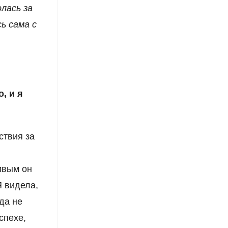
олась за
сь сама с
, и я
ствия за
ивым он
Я видела,
да не
спехе,