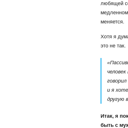
любящей се
медленному
меняется.
Хотя я дум
это не так.
«Пассив
человек
говорил
и я хот
другую 
Итак, я по
быть с му