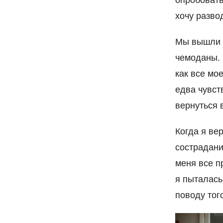
хочу разво
Мы вышли и
чемоданы. 
как все мо
едва чувст
вернуться в
Когда я ве
сострадани
меня все п
я пыталась
поводу тог