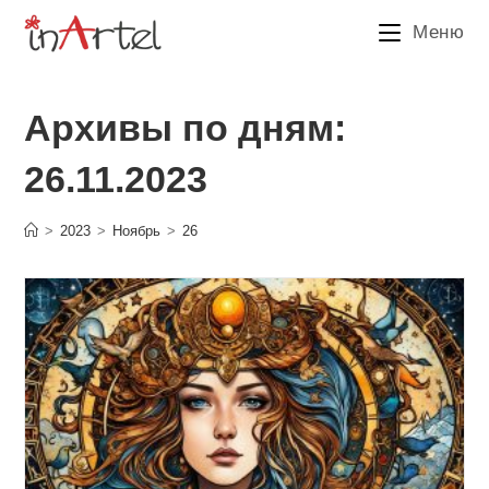
Перейти
Меню
к
содержимому
Архивы по дням:
26.11.2023
>
2023
>
Ноябрь
>
26