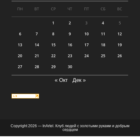
ПН
ВТ
СР
ЧТ
ПТ
СБ
ВС
1
2
3
4
5
6
7
8
9
10
11
12
13
14
15
16
17
18
19
20
21
22
23
24
25
26
27
28
29
30
« Окт
Дек »
Copyright 2026 — InArtel. Клуб людей с золотыми руками и добрым
сердцем