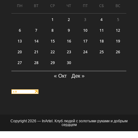
ПН
ВТ
СР
ЧТ
ПТ
СБ
ВС
1
2
3
4
5
6
7
8
9
10
11
12
13
14
15
16
17
18
19
20
21
22
23
24
25
26
27
28
29
30
« Окт
Дек »
Copyright 2026 — InArtel. Клуб людей с золотыми руками и добрым
сердцем