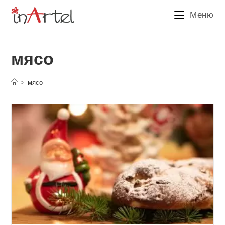
Перейти
Меню
к
содержимому
мясо
>
мясо