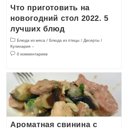
Что приготовить на
новогодний стол 2022. 5
лучших блюд
Рубрика
Блюда из мяса
/
Блюда из птицы
/
Десерты
/
записи:
Кулинария
Комментарии
0 комментариев
к
записи:
Ароматная свинина с