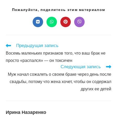
Подел
Пожалуйста, поделитесь этим материалом
этим
конте
Открывается
Открывается
Открывается
Открывается
в
в
в
в
новом
новом
новом
новом
окне
окне
окне
окне
Читать
Предыдущая запись
далее
Восемь маленьких признаков того, что ваш брак не
статьи
просто «распался» — он токсичен
Следующая запись
Муж начал сожалеть о своем браке через день после
свадьбы, потому что жена хочет, чтобы он содержал
других ее детей
Ирина Назаренко