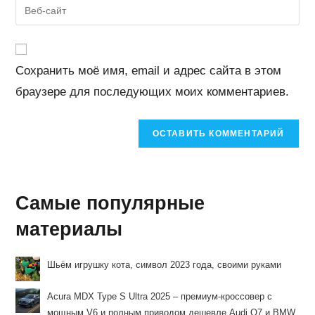
Введите
пользователя,
адрес,
URL
чтобы
чтобы
вашего
прокомментировать
прокомментировать
веб-
Сохранить моё имя, email и адрес сайта в этом
сайта
браузере для последующих моих комментариев.
(необязательно)
Самые популярные
материалы
Шьём игрушку кота, символ 2023 года, своими руками
Acura MDX Type S Ultra 2025 – премиум-кроссовер с
мощным V6 и полным приводом дешевле Audi Q7 и BMW