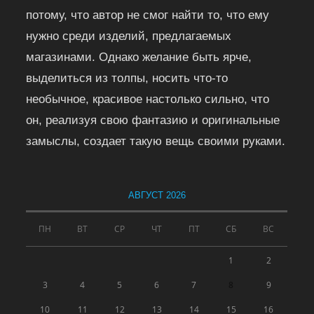
потому, что автор не смог найти то, что ему
нужно среди изделий, предлагаемых
магазинами. Однако желание быть ярче,
выделиться из толпы, носить что-то
необычное, красивое настолько сильно, что
он, реализуя свою фантазию и оригинальные
замыслы, создает такую вещь своими руками.
АВГУСТ 2026
ПН
ВТ
СР
ЧТ
ПТ
СБ
ВС
1
2
3
4
5
6
7
8
9
10
11
12
13
14
15
16