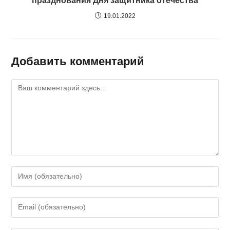
празднования Дня защитника отечества
19.01.2022
Добавить комментарий
Комментарий
Введите
свое
имя
Введите
или
свой
имя
email-