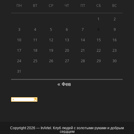
ПН
ВТ
СР
ЧТ
ПТ
СБ
ВС
1
2
3
4
5
6
7
8
9
10
11
12
13
14
15
16
17
18
19
20
21
22
23
24
25
26
27
28
29
30
31
« Фев
Copyright 2026 — InArtel. Клуб людей с золотыми руками и добрым
сердцем