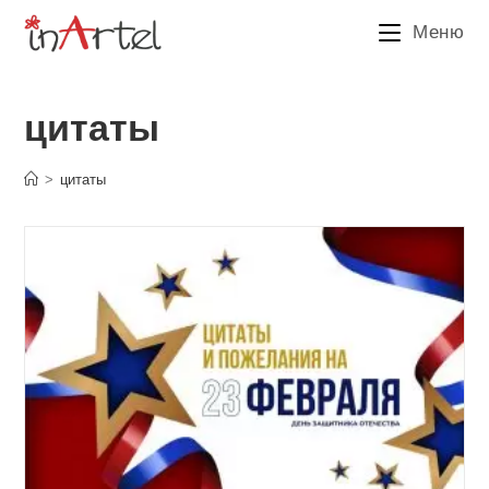
Перейти
Меню
к
содержимому
цитаты
>
цитаты