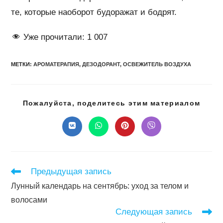
те, которые наоборот будоражат и бодрят.
Уже прочитали:
1 007
МЕТКИ
:
АРОМАТЕРАПИЯ
,
ДЕЗОДОРАНТ
,
ОСВЕЖИТЕЛЬ ВОЗДУХА
Подел
Пожалуйста, поделитесь этим материалом
этим
конте
Открывается
Открывается
Открывается
Открывается
в
в
в
в
новом
новом
новом
новом
окне
окне
окне
окне
Читать
Предыдущая запись
далее
Лунный календарь на сентябрь: уход за телом и
статьи
волосами
Следующая запись