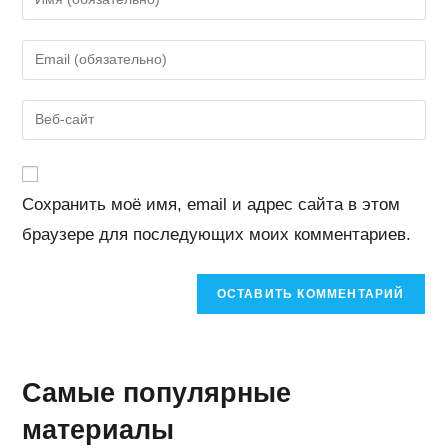
свое
имя
Введите
или
свой
имя
email-
Введите
пользователя,
адрес,
URL
чтобы
чтобы
вашего
прокомментировать
прокомментировать
веб-
Сохранить моё имя, email и адрес сайта в этом
сайта
браузере для последующих моих комментариев.
(необязательно)
Самые популярные
материалы