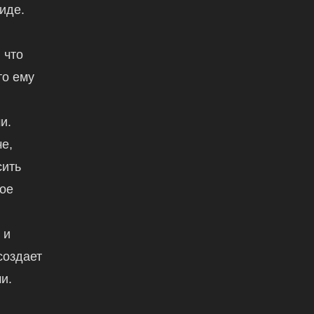
иде.
 что
то ему
и.
е,
сить
вое
,
 и
создает
и.