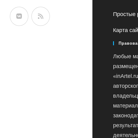
сайте
Простые 
Карта са
Правова
Любые м
размещен
«inArtel.
авторско
владельц
материал
законода
результа
деятельн