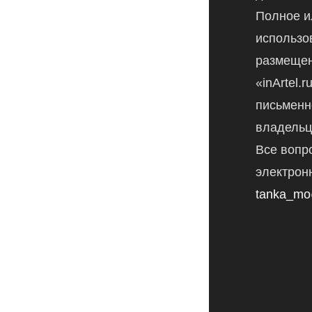
Полное и
использо
размещен
«inArtel.
письменн
владельц
Все вопр
электрон
tanka_mo