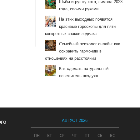
Шьём игрушку кота, символ 2023
года, своими руками
На этих выходных появятся
красивые гороскопы для пяти
конкретных знаков зодиака
Семейный психолог онлайн: как
сохранить гармонию в
отношениях на расстоянии
Как сделать натуральный
освежитель воздуха
АВГУСТ 2026
ого
ПН
ВТ
СР
ЧТ
ПТ
СБ
ВС