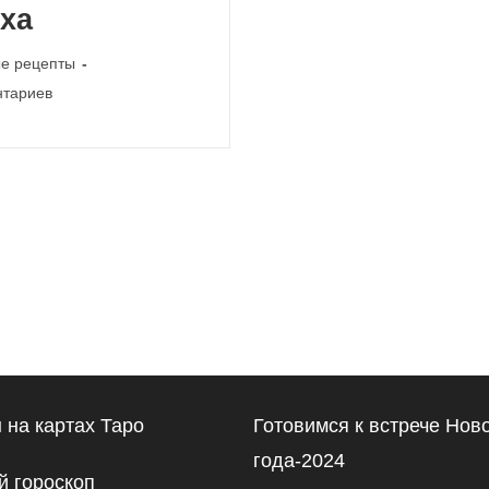
ха
е рецепты
и
нтариев
 на картах Таро
Готовимся к встрече Нов
года-2024
 гороскоп