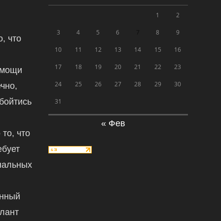
1
2
3
4
5
6
7
8
9
, что
10
11
12
13
14
15
16
17
18
19
20
21
22
23
омощи
24
25
26
27
28
29
30
чно,
обойтись
31
« Фев
 то, что
ебует
нальных
енный
алант