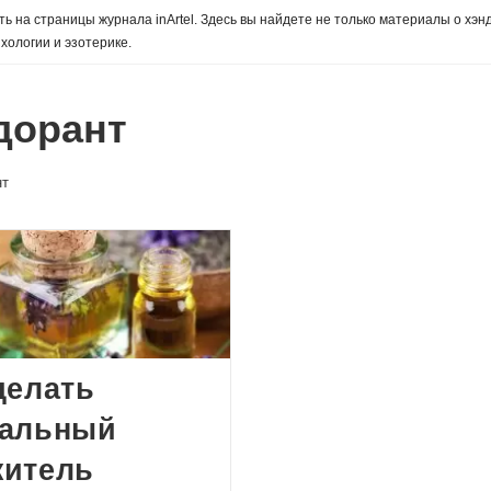
ь на страницы журнала inArtel. Здесь вы найдете не только материалы о хэн
хологии и эзотерике.
дорант
нт
делать
ральный
житель