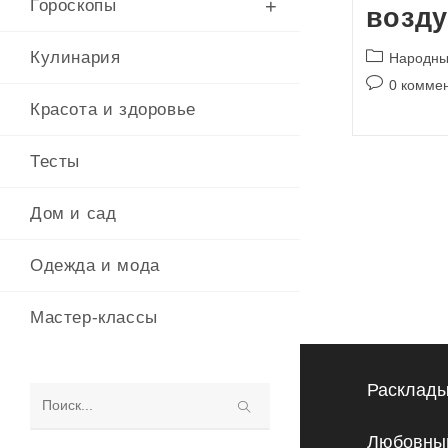
Гороскопы
возду
Рубрика
Кулинария
Народны
записи:
Комментари
0 комме
к
Красота и здоровье
записи:
Тесты
Дом и сад
Одежда и мода
Мастер-классы
Расклады
Поиск
Любовный
на