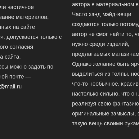
автора в материальном в
ли частичное
Часто хэнд мэйд-вещи
вание материалов,
создаются только потому,
ных на сайте
автор не смог найти то, ч
ru», допускается только с
нужно среди изделий,
ого согласия
предлагаемых магазинам
а сайта.
Однако желание быть ярч
осы можно задать по
выделиться из толпы, но
ной почте —
что-то необычное, краси
@mail.ru
настолько сильно, что он
реализуя свою фантазию
оригинальные замыслы, 
такую вещь своими рукам