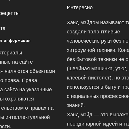
Интересно
рецепты
Хэнд мэйдом называют то
йта
создали талантливые
человеческие руки без п
я информация
хитроумной техники. Коне
атериалы,
без бытовой техники не 
ные на сайте
(швейная машинка, утюг,
ru» являются объектами
клеевой пистолет), но это
го права. Права
используется в быту и тр
а сайта на указанные
специальных профессио
ы охраняются
знаний.
тельством о правах на
Хэнд мэйд — это выраж
ты интеллектуальной
неординарной идеей и т
ости.