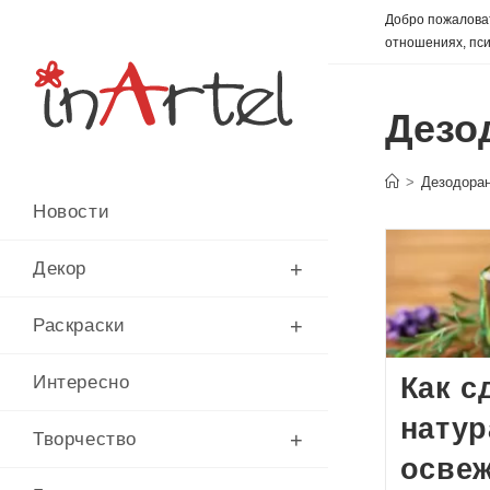
Перейти
Добро пожаловат
к
отношениях, пси
содержимому
Дезо
>
Дезодора
Новости
Декор
Раскраски
Как с
Интересно
нату
Творчество
осве