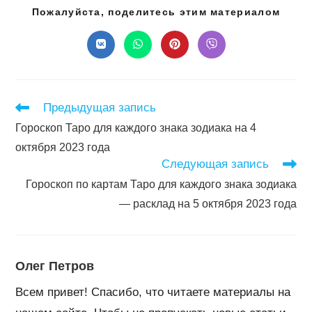
Подел
Пожалуйста, поделитесь этим материалом
этим
конте
Открывается
Открывается
Открывается
Открывается
в
в
в
в
новом
новом
новом
новом
окне
окне
окне
окне
Читать
Предыдущая запись
далее
Гороскоп Таро для каждого знака зодиака на 4
статьи
октября 2023 года
Следующая запись
Гороскоп по картам Таро для каждого знака зодиака
— расклад на 5 октября 2023 года
Олег Петров
Всем привет! Спасибо, что читаете материалы на