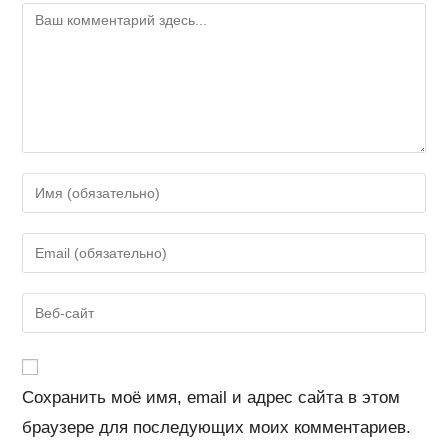
Комментарий
Введите
свое
имя
Введите
или
свой
имя
email-
Введите
пользователя,
адрес,
URL
чтобы
чтобы
вашего
прокомментировать
прокомментировать
веб-
Сохранить моё имя, email и адрес сайта в этом
сайта
браузере для последующих моих комментариев.
(необязательно)