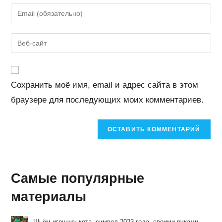
имя
Введите
или
свой
имя
email-
Введите
пользователя,
адрес,
URL
чтобы
чтобы
вашего
прокомментировать
прокомментировать
веб-
Сохранить моё имя, email и адрес сайта в этом
сайта
браузере для последующих моих комментариев.
(необязательно)
Самые популярные
материалы
Шьём игрушку кота, символ 2023 года, своими руками