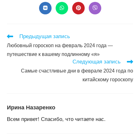
конте
Открывается
Открывается
Открывается
Открывается
в
в
в
в
новом
новом
новом
новом
окне
окне
окне
окне
Читать
Предыдущая запись
далее
Любовный гороскоп на февраль 2024 года —
статьи
путешествие к вашему подлинному «я»
Следующая запись
Самые счастливые дни в феврале 2024 года по
китайскому гороскопу
Ирина Назаренко
Всем привет! Спасибо, что читаете нас.