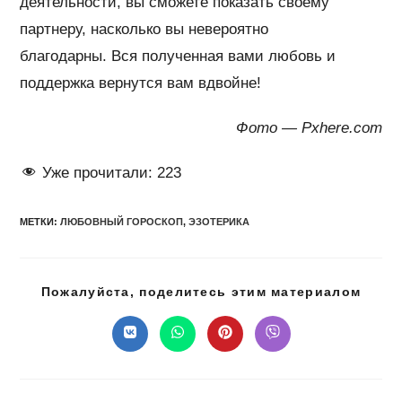
деятельности, вы сможете показать своему
партнеру, насколько вы невероятно
благодарны. Вся полученная вами любовь и
поддержка вернутся вам вдвойне!
Фото — Pxhere.com
Уже прочитали:
223
МЕТКИ
:
ЛЮБОВНЫЙ ГОРОСКОП
,
ЭЗОТЕРИКА
Подел
Пожалуйста, поделитесь этим материалом
этим
конте
Открывается
Открывается
Открывается
Открывается
в
в
в
в
новом
новом
новом
новом
окне
окне
окне
окне