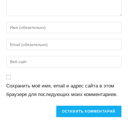
Введите
свое
имя
Введите
или
свой
имя
email-
Введите
пользователя,
адрес,
URL
чтобы
чтобы
вашего
прокомментировать
прокомментировать
веб-
Сохранить моё имя, email и адрес сайта в этом
сайта
браузере для последующих моих комментариев.
(необязательно)