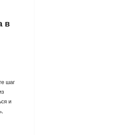
а в
те шаг
из
ься и
ь,