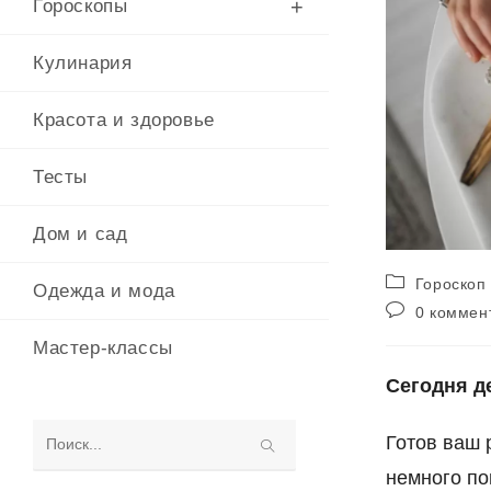
Гороскопы
Кулинария
Красота и здоровье
Тесты
Дом и сад
Рубрика
Гороскоп
Одежда и мода
записи:
Комментарии
0 коммен
к
Мастер-классы
записи:
Сегодня д
Готов ваш 
Поиск
немного по
на