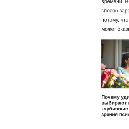
времени. В
способ зар
потому, чт
может оказ
Почему уд
выбирают 
глубинные 
зрения пси