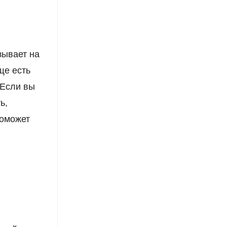
зывает на
ще есть
 Если вы
ь,
поможет