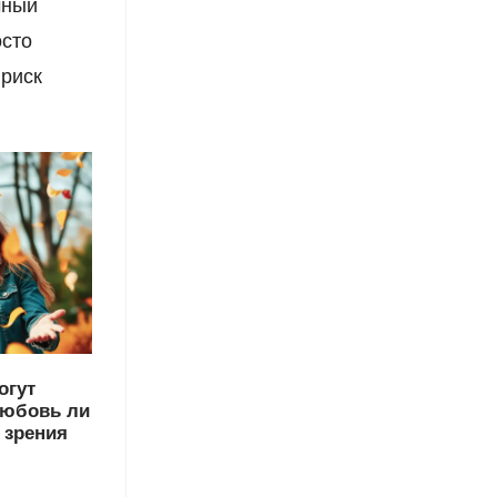
чный
осто
 риск
огут
любовь ли
 зрения