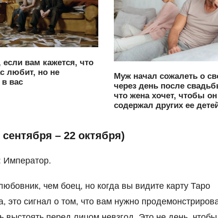
, если вам кажется, что
с любит, но не
Муж начал сожалеть о св
в вас
через день после свадьб
что жена хочет, чтобы он
содержал других ее дете
 сентября – 22 октября)
: Император.
любовник, чем боец, но когда вы видите карту Таро
, это сигнал о том, что вам нужно продемонстриров
ь выстоять перед лицом невзгод. Это не день, чтобы