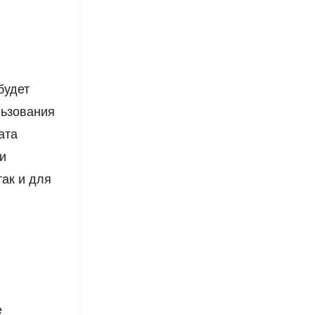
будет
льзования
ата
ои
так и для
е