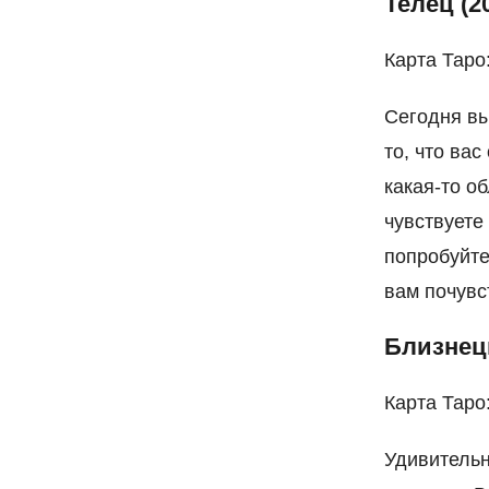
Телец (2
Карта Таро
Сегодня вы
то, что ва
какая-то о
чувствуете
попробуйте
вам почувс
Близнецы
Карта Таро
Удивительн