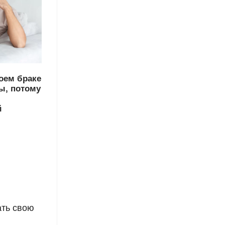
оем браке
ы, потому
й
ать свою