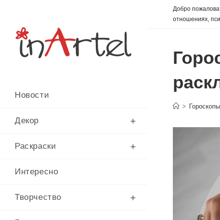
Перейти
Добро пожаловат
к
отношениях, пси
содержимому
Горо
раскл
Новости
>
Гороскоп
Декор
Раскраски
Интересно
Творчество