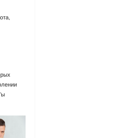
ота,
орых
олении
Ты