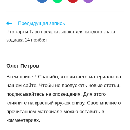
в
в
в
в
новом
новом
новом
новом
окне
окне
окне
окне
Читать
Предыдущая запись
далее
Что карты Таро предсказывают для каждого знака
статьи
зодиака 14 ноября
Олег Петров
Всем привет! Спасибо, что читаете материалы на
нашем сайте. Чтобы не пропускать новые статьи,
подписывайтесь на оповещения. Для этого
кликните на красный кружок снизу. Свое мнение о
прочитанном материале можно оставить в
комментариях.