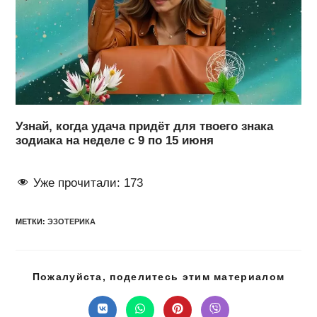
Узнай, когда удача придёт для твоего знака
зодиака на неделе с 9 по 15 июня
Уже прочитали:
173
МЕТКИ
:
ЭЗОТЕРИКА
Подел
Пожалуйста, поделитесь этим материалом
этим
конте
Открывается
Открывается
Открывается
Открывается