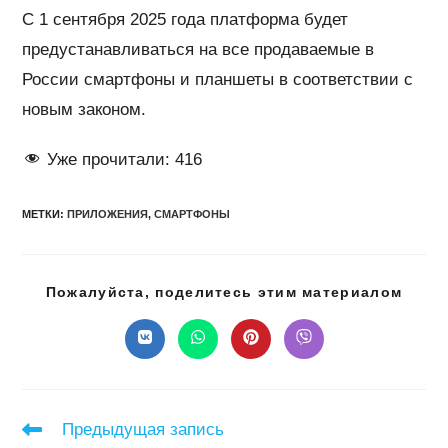
С 1 сентября 2025 года платформа будет
предустанавливаться на все продаваемые в
России смартфоны и планшеты в соответствии с
новым законом.
Уже прочитали:
416
МЕТКИ
:
ПРИЛОЖЕНИЯ
,
СМАРТФОНЫ
Подел
Пожалуйста, поделитесь этим материалом
этим
конте
Открывается
Открывается
Открывается
Открывается
в
в
в
в
новом
новом
новом
новом
окне
окне
окне
окне
Читать
Предыдущая запись
далее