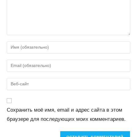
Введите
свое
имя
Введите
или
свой
имя
email-
Введите
пользователя,
адрес,
URL
чтобы
чтобы
вашего
прокомментировать
прокомментировать
веб-
Сохранить моё имя, email и адрес сайта в этом
сайта
браузере для последующих моих комментариев.
(необязательно)