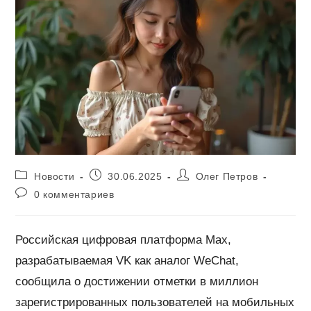
Рубрика
Запись
Автор
Новости
30.06.2025
Олег Петров
записи:
опубликована:
записи:
Комментарии
0 комментариев
к
записи:
Российская цифровая платформа Max,
разрабатываемая VK как аналог WeChat,
сообщила о достижении отметки в миллион
зарегистрированных пользователей на мобильных