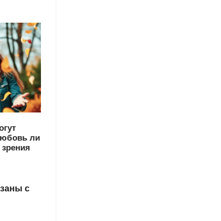
огут
любовь ли
 зрения
заны с