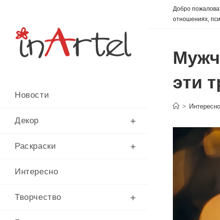
Перейти
Добро пожаловат
к
отношениях, пси
содержимому
Мужч
эти 
Новости
>
Интересн
Декор
Раскраски
Интересно
Творчество