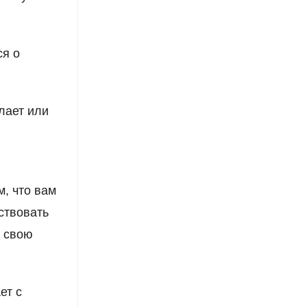
ся о
лает или
м, что вам
ствовать
в свою
ет с