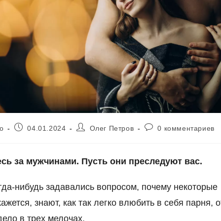
Запись
Автор
Комментарии
о
04.01.2024
Олег Петров
0 комментариев
опубликована:
записи:
к
записи:
есь за мужчинами. Пусть они преследуют вас.
гда-нибудь задавались вопросом, почему некоторые
ажется, знают, как так легко влюбить в себя парня, о
дело в трех мелочах.