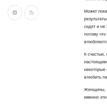
сайте
Может пока
результаты
сидят и не
потому что
влюбляются
К счастью, 
настоящим 
некоторые 
влюбить па
Женщины, к
именно эти