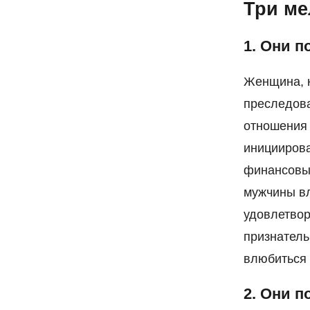
Три ме
1. Они 
Женщина, к
преследова
отношения 
инициирова
финансовые
мужчины вл
удовлетвор
признатель
влюбиться 
2. Они 