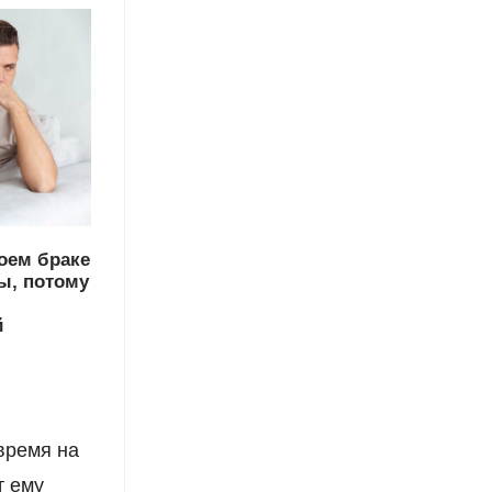
оем браке
ы, потому
й
время на
т ему