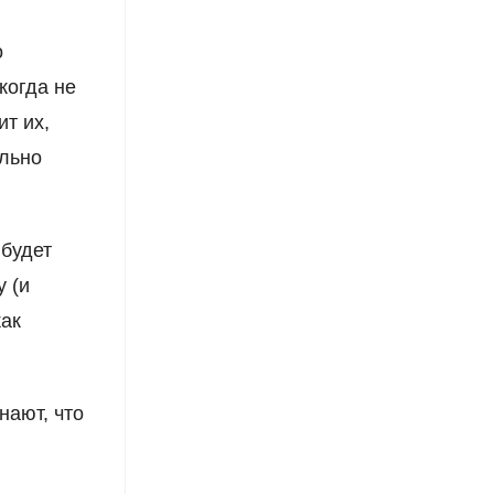
о
когда не
т их,
ильно
 будет
 (и
как
нают, что