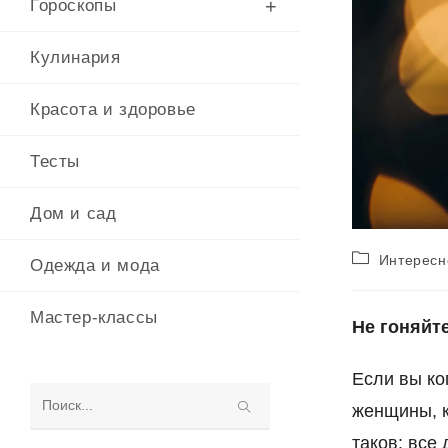
Гороскопы
Кулинария
Красота и здоровье
Тесты
Дом и сад
Рубрика
Интересн
Одежда и мода
записи:
Мастер-классы
Не гоняйт
Если вы ко
женщины, к
Поиск
таков: все 
на