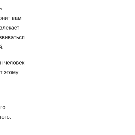
ь
онит вам
влекает
звиваться
й.
н человек
т этому
его
того,