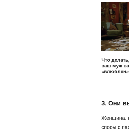
Что делать
ваш муж ва
«влюблен» 
3. Они 
Женщина, к
споры с па