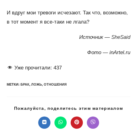
И вдруг мои тревоги исчезают. Так что, возможно,
в тот момент я все-таки не лгала?
Источник —
SheSaid
Фото — inArtel.ru
Уже прочитали:
437
МЕТКИ
:
БРАК
,
ЛОЖЬ
,
ОТНОШЕНИЯ
Подел
Пожалуйста, поделитесь этим материалом
этим
конте
Открывается
Открывается
Открывается
Открывается
в
в
в
в
новом
новом
новом
новом