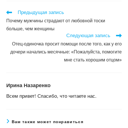
окне
окне
окне
окне
Читать
Предыдущая запись
далее
Почему мужчины страдают от любовной тоски
статьи
больше, чем женщины
Следующая запись
Отец-одиночка просит помощи после того, как у его
дочери начались месячные: «Пожалуйста, помогите
мне стать хорошим отцом»
Ирина Назаренко
Всем привет! Спасибо, что читаете нас.
Вам также может понравиться