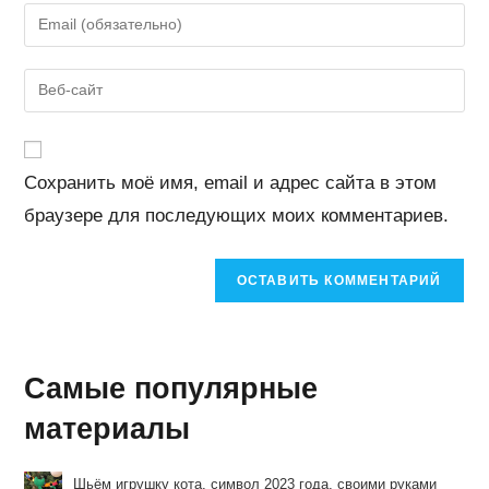
имя
Введите
или
свой
имя
email-
Введите
пользователя,
адрес,
URL
чтобы
чтобы
вашего
прокомментировать
прокомментировать
веб-
Сохранить моё имя, email и адрес сайта в этом
сайта
браузере для последующих моих комментариев.
(необязательно)
Самые популярные
материалы
Шьём игрушку кота, символ 2023 года, своими руками