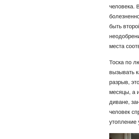
человека. 
болезненно
быть второ
неодобрени
места соот
Тоска по л
вызывать к
разрыв, эт
месяцы, а 
диване, з
человек сп
утопление 