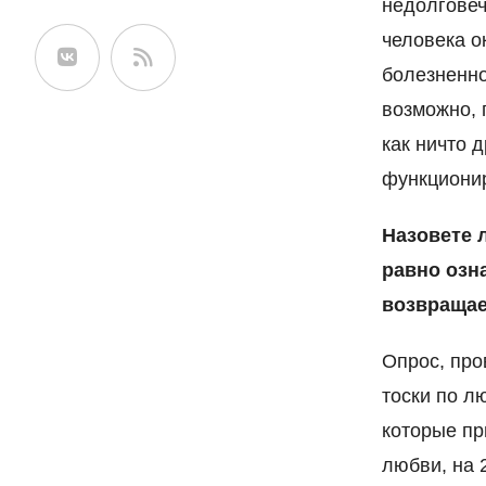
недолговеч
сайте
человека о
болезненно
возможно, 
как ничто 
функционир
Назовете 
равно озна
возвращае
Опрос, пров
тоски по л
которые пр
любви, на 