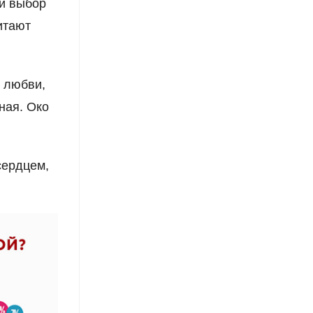
ий выбор
итают
о любви,
ная. Око
сердцем,