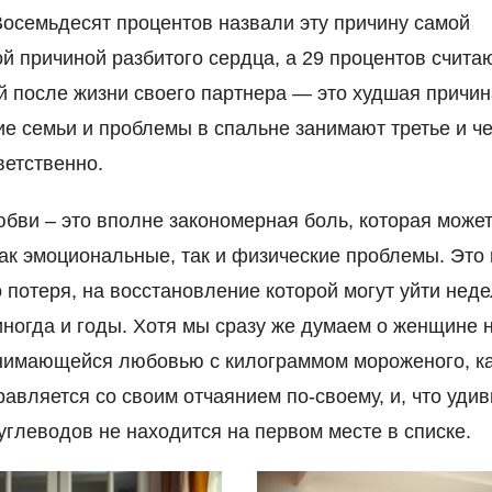
Восемьдесят процентов назвали эту причину самой
й причиной разбитого сердца, а 29 процентов считаю
й после жизни своего партнера — это худшая причин
е семьи и проблемы в спальне занимают третье и ч
ветственно.
юбви – это вполне закономерная боль, которая може
ак эмоциональные, так и физические проблемы. Это 
о потеря, на восстановление которой могут уйти неде
иногда и годы. Хотя мы сразу же думаем о женщине 
анимающейся любовью с килограммом мороженого, 
равляется со своим отчаянием по-своему, и, что удив
углеводов не находится на первом месте в списке.