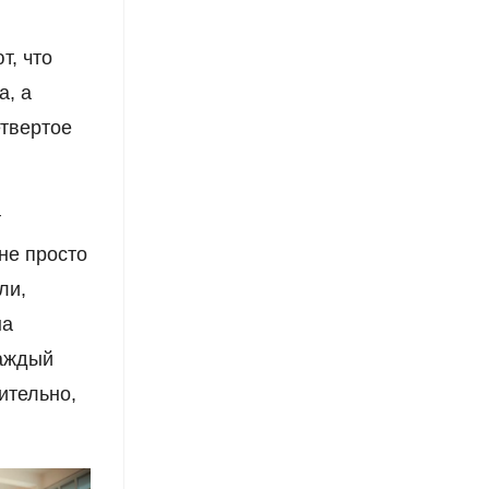
т, что
а, а
етвертое
т
не просто
ли,
на
каждый
ительно,