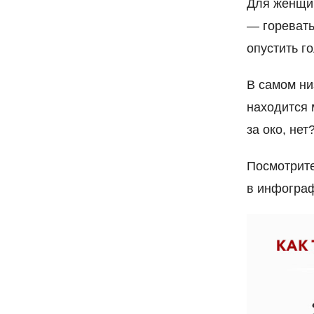
Для женщин
— горевать
опустить г
В самом ни
находится 
за око, нет
Посмотрите
в инфографи