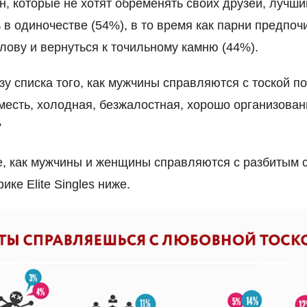
, которые не хотят обременять своих друзей, лучш
 в одиночестве (54%), в то время как парни предпоч
олову и вернуться к точильному камню (44%).
зу списка того, как мужчины справляются с тоской п
месть, холодная, безжалостная, хорошо организован
?
, как мужчины и женщины справляются с разбитым 
ке Elite Singles ниже.