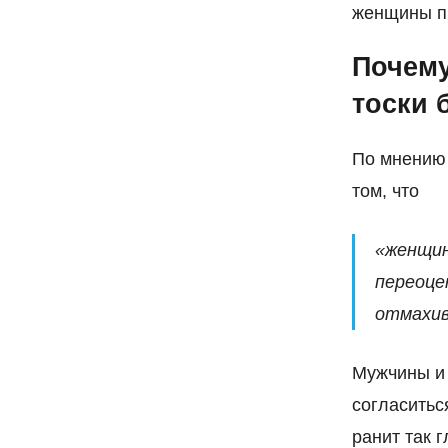
женщины п
Почему
тоски 
По мнению 
том, что
«женщин
переоце
отмахив
Мужчины и 
согласитьс
ранит так г