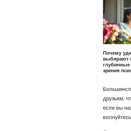
Почему уд
выбирают 
глубинные 
зрения пси
Большинств
друзьям, ч
если вы на
волнуйтесь