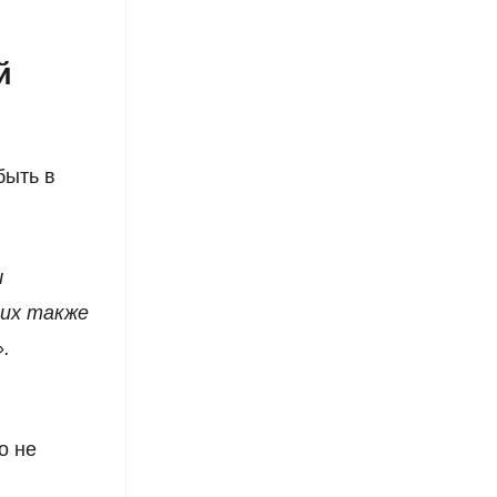
й
быть в
ы
них также
.
о не