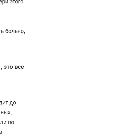
ери этого
ть больно,
, это все
одит до
нных,
али по
м