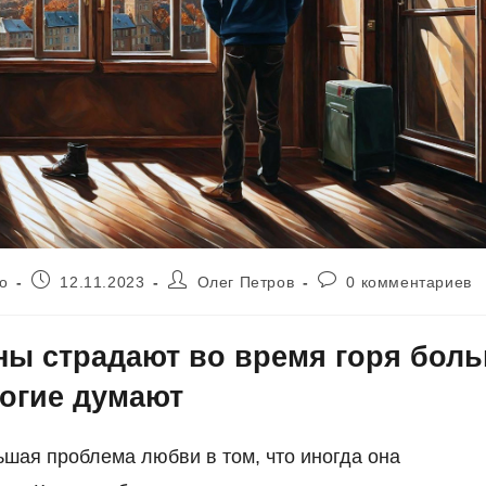
Запись
Автор
Комментарии
о
12.11.2023
Олег Петров
0 комментариев
опубликована:
записи:
к
записи:
ы страдают во время горя боль
огие думают
шая проблема любви в том, что иногда она