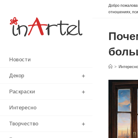
Перейти
Добро пожаловат
к
отношениях, пси
содержимому
Поче
боль
Новости
>
Интересн
Декор
Раскраски
Интересно
Творчество