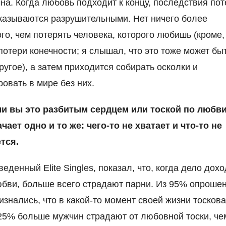
на. Когда любовь подходит к концу, последствия пот
казываются разрушительными. Нет ничего более
го, чем потерять человека, которого любишь (кроме,
потери конечности; я слышал, что это тоже может бы
другое), а затем приходится собирать осколки и
овать в мире без них.
ли вы это разбитым сердцем или тоской по любви
чает одно и то же: чего-то не хватает и что-то не
тся.
еденный Elite Singles, показал, что, когда дело дох
юбви, больше всего страдают парни. Из 95% опроше
изнались, что в какой-то момент своей жизни тосков
25% больше мужчин страдают от любовной тоски, че