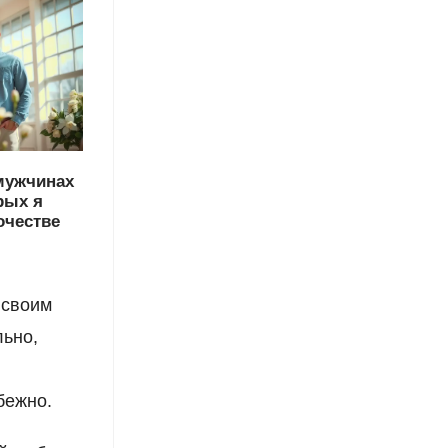
мужчинах
рых я
очестве
 своим
льно,
бежно.