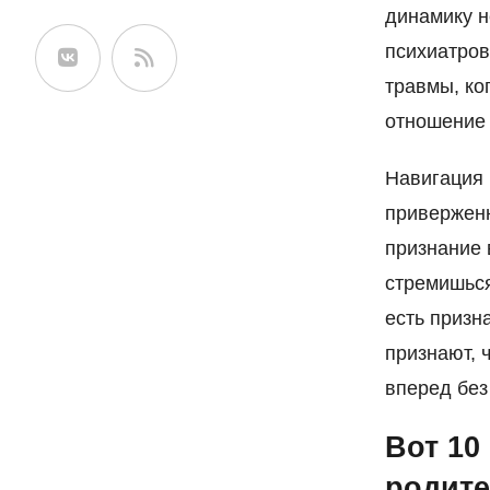
динамику н
сайте
психиатров
травмы, ко
отношение 
Навигация 
приверженн
признание в
стремишься
есть призн
признают, 
вперед без
Вот 10
родите