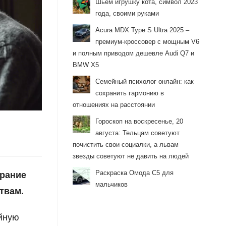
Шьём игрушку кота, символ 2023
года, своими руками
Acura MDX Type S Ultra 2025 –
премиум-кроссовер с мощным V6
и полным приводом дешевле Audi Q7 и
BMW X5
Семейный психолог онлайн: как
сохранить гармонию в
отношениях на расстоянии
Гороскоп на воскресенье, 20
августа: Тельцам советуют
почистить свои социалки, а львам
звезды советуют не давить на людей
Раскраска Омода С5 для
арание
мальчиков
твам.
йную