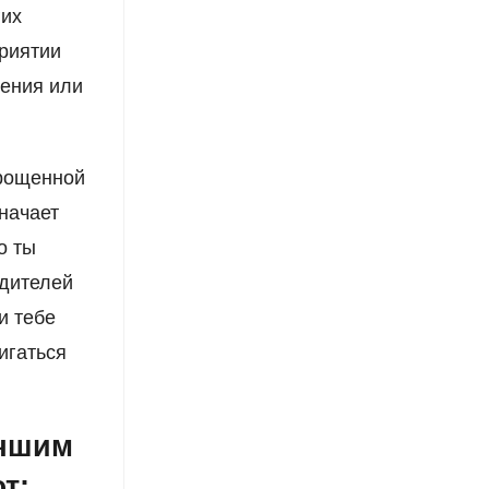
гих
приятии
рения или
прощенной
начает
о ты
одителей
и тебе
игаться
учшим
т: