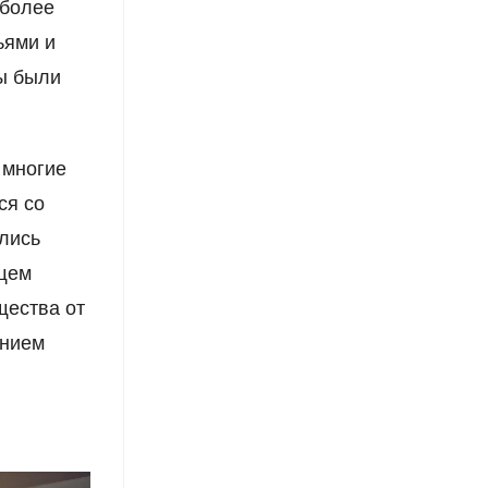
 более
ьями и
ы были
 многие
ся со
лись
бщем
щества от
анием