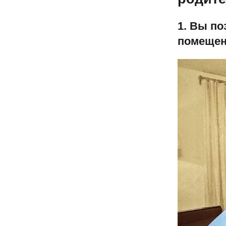
1. Вы п
помеще