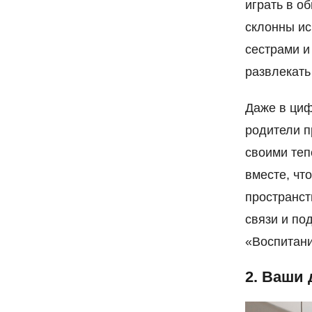
играть в о
склонны ис
сестрами и
развлекать
Даже в циф
родители 
своими теп
вместе, чт
пространст
связи и по
«Воспитани
2. Ваши