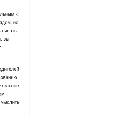
ельным к
рядом, но
ытывать
, вы
т
одителей
дованию
чительное
ом
и мыслить