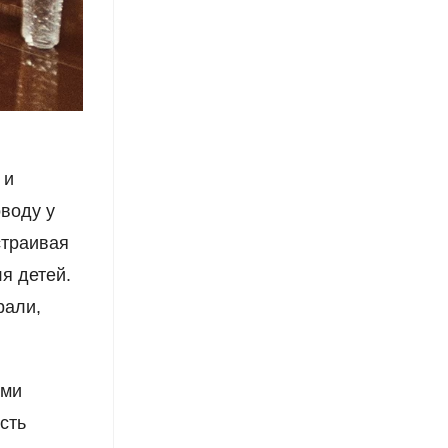
 и
воду у
страивая
я детей.
рали,
ями
сть