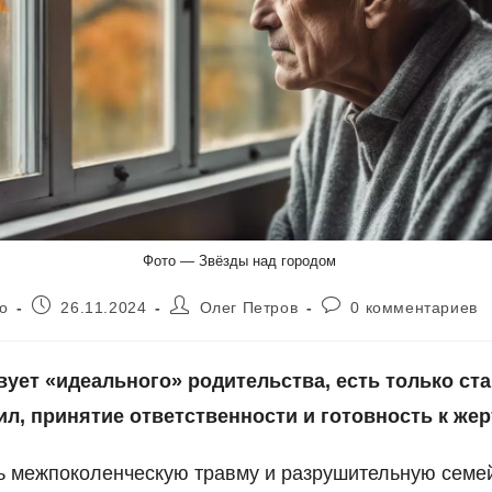
Фото — Звёзды над городом
Запись
Автор
Комментарии
о
26.11.2024
Олег Петров
0 комментариев
опубликована:
записи:
к
записи:
вует «идеального» родительства, есть только ст
ил, принятие ответственности и готовность к жер
ь межпоколенческую травму и разрушительную семе