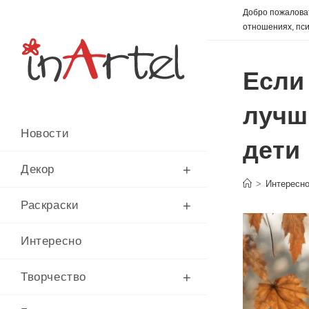
Перейти
Добро пожаловат
к
отношениях, пси
содержимому
Если
лучш
Новости
дети
Декор
>
Интересн
Раскраски
Интересно
Творчество