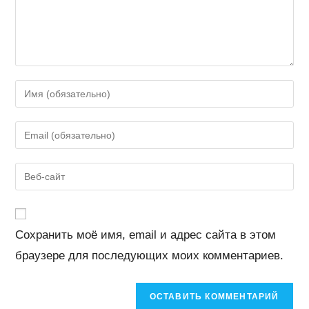
Введите
свое
имя
Введите
или
свой
имя
email-
Введите
пользователя,
адрес,
URL
чтобы
чтобы
вашего
прокомментировать
прокомментировать
веб-
Сохранить моё имя, email и адрес сайта в этом
сайта
браузере для последующих моих комментариев.
(необязательно)