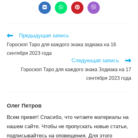
конте
Открывается
Открывается
Открывается
Открывается
в
в
в
в
новом
новом
новом
новом
окне
окне
окне
окне
Читать
Предыдущая запись
далее
Гороскоп Таро для каждого знака зодиака на 16
статьи
сентября 2023 года
Следующая запись
Гороскоп Таро для каждого знака Зодиака на 17
сентября 2023 года
Олег Петров
Всем привет! Спасибо, что читаете материалы на
нашем сайте. Чтобы не пропускать новые статьи,
подписывайтесь на оповещения. Для этого