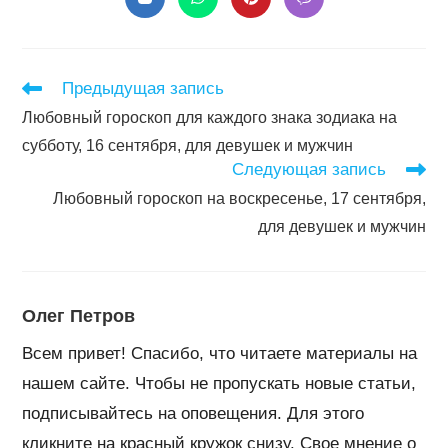
Открывается
Открывается
Открывается
Открывается
в
в
в
в
новом
новом
новом
новом
окне
окне
окне
окне
Читать
Предыдущая запись
далее
Любовный гороскоп для каждого знака зодиака на
статьи
субботу, 16 сентября, для девушек и мужчин
Следующая запись
Любовный гороскоп на воскресенье, 17 сентября,
для девушек и мужчин
Олег Петров
Всем привет! Спасибо, что читаете материалы на
нашем сайте. Чтобы не пропускать новые статьи,
подписывайтесь на оповещения. Для этого
кликните на красный кружок снизу. Свое мнение о