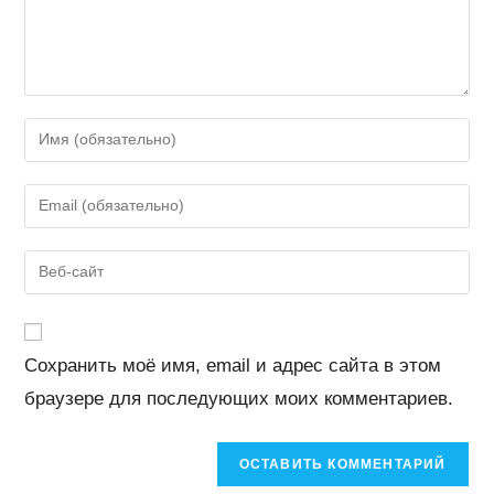
Введите
свое
имя
Введите
или
свой
имя
email-
Введите
пользователя,
адрес,
URL
чтобы
чтобы
вашего
прокомментировать
прокомментировать
веб-
Сохранить моё имя, email и адрес сайта в этом
сайта
браузере для последующих моих комментариев.
(необязательно)