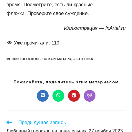
время. Посмотрите, есть ли красные
флажки. Проверьте свое суждение.
Иллюстрация — inArtel.ru
Уже прочитали:
119
МЕТКИ
:
ГОРОСКОПЫ ПО КАРТАМ ТАРО
,
ЭЗОТЕРИКА
Подел
Пожалуйста, поделитесь этим материалом
этим
конте
Открывается
Открывается
Открывается
Открывается
в
в
в
в
новом
новом
новом
новом
окне
окне
окне
окне
Читать
Предыдущая запись
далее
Любовный гороскоп на понедельник, 27 ноября 2023