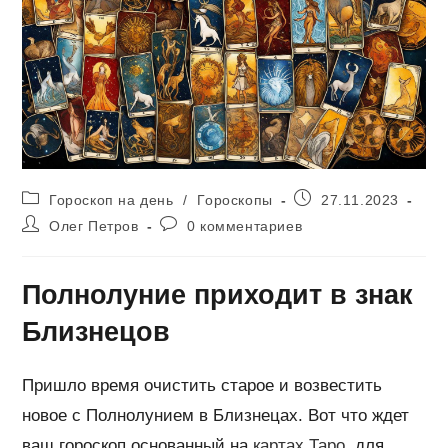
Рубрика
Запись
Гороскоп на день
/
Гороскопы
27.11.2023
записи:
опубликована:
Автор
Комментарии
Олег Петров
0 комментариев
записи:
к
записи:
Полнолуние приходит в знак
Близнецов
Пришло время очистить старое и возвестить
новое с Полнолунием в Близнецах. Вот что ждет
ваш гороскоп основанный на
картах Таро
, для