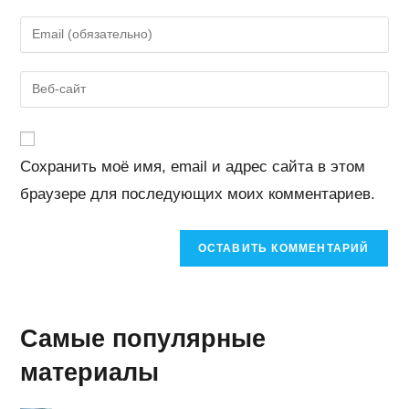
имя
Введите
или
свой
имя
email-
Введите
пользователя,
адрес,
URL
чтобы
чтобы
вашего
прокомментировать
прокомментировать
веб-
Сохранить моё имя, email и адрес сайта в этом
сайта
браузере для последующих моих комментариев.
(необязательно)
Самые популярные
материалы